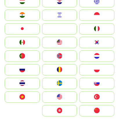
Greece
Hrvatska
Magyarország
Indonesia
Israel
India
Italia
JA
Japan
South Korea
Malay
Mexico
Nederland
Norge
Portugal
Polska
România
Россия
Slovensko
Ruoŧŧa
ไทย
Türkiye
United States
Vietnam
中国
中國香港特別行政區