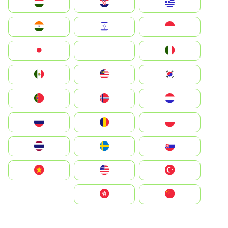
Greece
Hrvatska
Magyarország
Indonesia
Israel
India
Italia
JA
Japan
South Korea
Malay
Mexico
Nederland
Norge
Portugal
Polska
România
Россия
Slovensko
Ruoŧŧa
ไทย
Türkiye
United States
Vietnam
中国
中國香港特別行政區