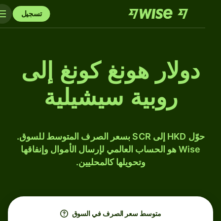
تسجيل
دولار هونغ كونغ إلى
روبية سيشيلية
حوّل HKD إلى SCR بسعر الصرف المتوسط للسوق.
Wise هو الحساب العالمي لإرسال الأموال وإنفاقها
وتحويلها كالمحليين.
متوسط ​​سعر الصرف في السوق