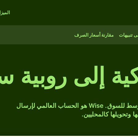
الميز
 تنبيهات
مقارنة أسعار الصرف
كية إلى روبية س
حوّل TRY إلى SCR بسعر الصرف المتوسط للسوق. Wise هو الحساب العالمي لإرسال
ها وتحويلها كالمحليين.