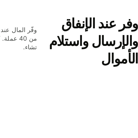
وفر عند الإنفاق
وفّر المال عند 
والإرسال واستلام
من 40 عم
تشاء.
الأموال