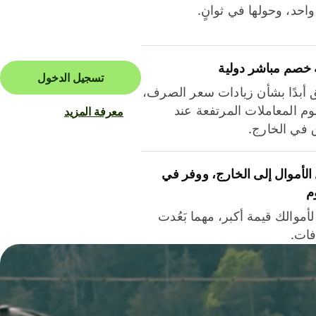
احد، وحولها في ثوانٍ.
 خصم مباشر دولية
تسجيل الدخول
ق أبدًا بشأن زيادات سعر الصرف،
م المعاملات المرتفعة عند
معرفة المزيد
ق في الخارج.
لأموال إلى الخارج، ووفر في
م
أموالك قيمة أكبر، مهما بَعُدت
فات.