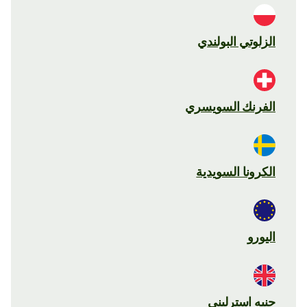
الزلوتي البولندي
الفرنك السويسري
الكرونا السويدية
اليورو
جنيه استرليني