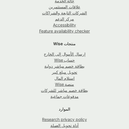
حالة الخدمة
علاقات المستثمرين
الشركات التابعة والشراكات
مركز الدعم
Accessibility
Feature availability checker
منتجات Wise
إرسال الأموال إلى الخارج
حساب Wise
بطاقة خصم مباشر دولية
تحويل مبلغ كبير
استلام المال
منصة Wise
بطاقة خصم مباشر للشركات
مدفوعات جماعية
الموارد
Research privacy policy
أداة تحويل العملة