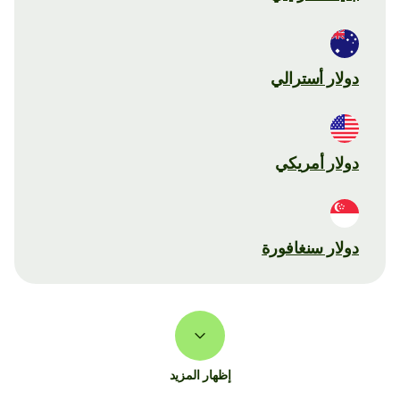
دولار أسترالي
دولار أمريكي
دولار سنغافورة
إظهار المزيد