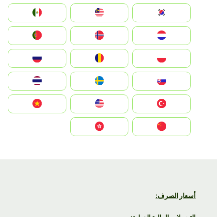
South Korea
Malay
Mexico
Nederland
Norge
Portugal
Polska
România
Россия
Slovensko
Ruoŧŧa
ไทย
Türkiye
United States
Vietnam
中国
中國香港特別行政區
أسعار الصرف: