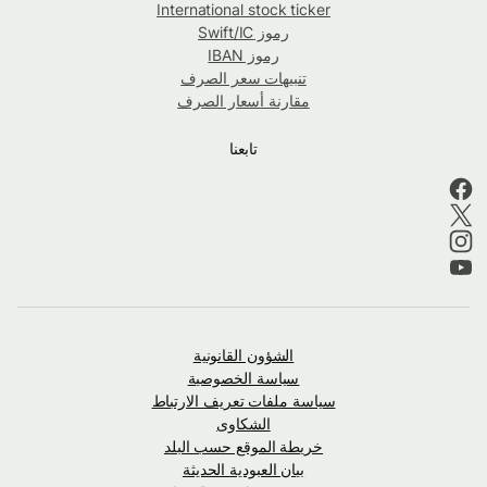
International stock ticker
رموز Swift/IC
رموز IBAN
تنبيهات سعر الصرف
مقارنة أسعار الصرف
تابعنا
الشؤون القانونية
سياسة الخصوصية
سياسة ملفات تعريف الارتباط
الشكاوى
خريطة الموقع حسب البلد
بيان العبودية الحديثة