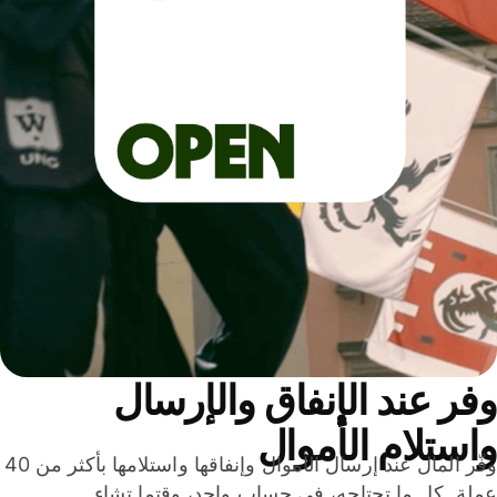
ر عند الإنفاق والإرسال
ستلام الأموال
وفّر المال عند إرسال الأموال وإنفاقها واستلامها بأكثر من 40
لة. كل ما تحتاجه، في حساب واحد، وقتما تشاء.