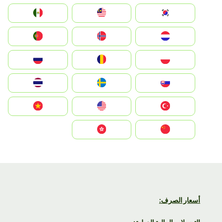
South Korea
Malay
Mexico
Nederland
Norge
Portugal
Polska
România
Россия
Slovensko
Ruoŧŧa
ไทย
Türkiye
United States
Vietnam
中国
中國香港特別行政區
أسعار الصرف: