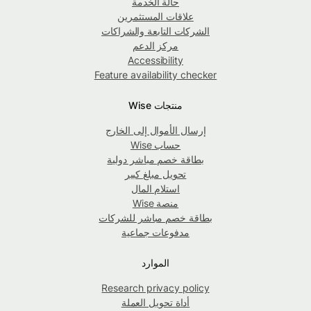
حالة الخدمة
علاقات المستثمرين
الشركات التابعة والشراكات
مركز الدعم
Accessibility
Feature availability checker
منتجات Wise
إرسال الأموال إلى الخارج
حساب Wise
بطاقة خصم مباشر دولية
تحويل مبلغ كبير
استلام المال
منصة Wise
بطاقة خصم مباشر للشركات
مدفوعات جماعية
الموارد
Research privacy policy
أداة تحويل العملة