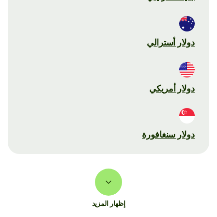
دولار أسترالي
دولار أمريكي
دولار سنغافورة
إظهار المزيد