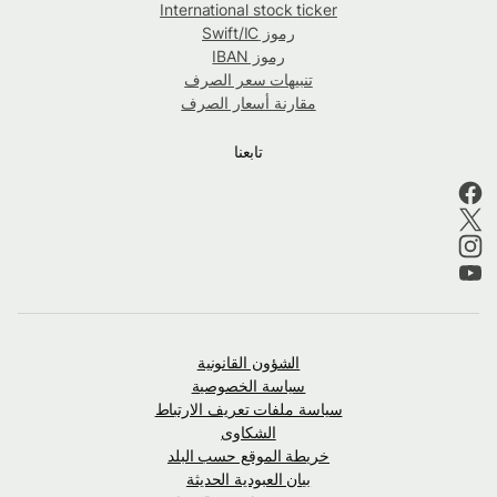
International stock ticker
رموز Swift/IC
رموز IBAN
تنبيهات سعر الصرف
مقارنة أسعار الصرف
تابعنا
الشؤون القانونية
سياسة الخصوصية
سياسة ملفات تعريف الارتباط
الشكاوى
خريطة الموقع حسب البلد
بيان العبودية الحديثة