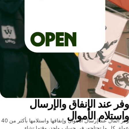
ر عند الإنفاق والإرسال
ستلام الأموال
وفّر المال عند إرسال الأموال وإنفاقها واستلامها بأكثر من 40
لة. كل ما تحتاجه، في حساب واحد، وقتما تشاء.