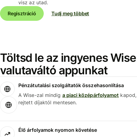
visz az utad.
Regisztráció
Tudj meg többet
Töltsd le az ingyenes Wise
valutaváltó appunkat
Pénzátutalási szolgáltatók összehasonlítása
A Wise-zal mindig
a piaci középárfolyamot
kapod,
rejtett díjaktól mentesen.
Élő árfolyamok nyomon követése