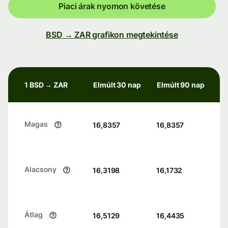
Piaci árak nyomon követése
BSD → ZAR grafikon megtekintése
1 BSD → ZAR
Elmúlt 30 nap
Elmúlt 90 nap
Magas
16,8357
16,8357
Alacsony
16,3198
16,1732
Átlag
16,5129
16,4435