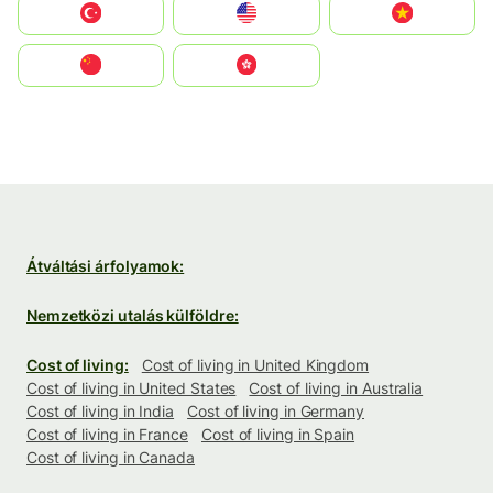
Türkiye
United States
Vietnam
中国
中國香港特別行政區
Átváltási árfolyamok:
Nemzetközi utalás külföldre:
Cost of living:
Cost of living in United Kingdom
Cost of living in United States
Cost of living in Australia
Cost of living in India
Cost of living in Germany
Cost of living in France
Cost of living in Spain
Cost of living in Canada