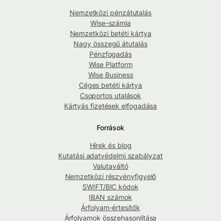
Nemzetközi pénzátutalás
Wise-számla
Nemzetközi betéti kártya
Nagy összegű átutalás
Pénzfogadás
Wise Platform
Wise Business
Céges betéti kártya
Csoportos utalások
Kártyás fizetések elfogadása
Források
Hírek és blog
Kutatási adatvédelmi szabályzat
Valutaváltó
Nemzetközi részvényfigyelő
SWIFT/BIC kódok
IBAN számok
Árfolyam-értesítők
Árfolyamok összehasonlítása