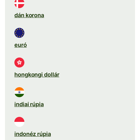
dán korona
euró
hongkongi dollár
indiai rúpia
indonéz rúpia