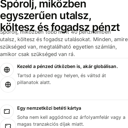
Spórolj, miközben
egyszerűen utalsz,
költesz és fogadsz pénzt
Spórolj, miközben több mint 40 pénznemben
utalsz, költesz és fogadsz utalásokat. Minden, amire
szükséged van, megtalálható egyetlen számlán,
amikor csak szükséged van rá.
Kezeld a pénzed útközben is, akár globálisan.
Tartsd a pénzed egy helyen, és váltsd át
pillanatok alatt.
Egy nemzetközi betéti kártya
Soha nem kell aggódnod az árfolyamfelár vagy a
magas tranzakciós díjak miatt.