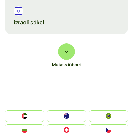
izraeli sékel
Mutass többet
الإمارات العربية المتحدة
Australia
Brazil
България
Switzerland
Czechia