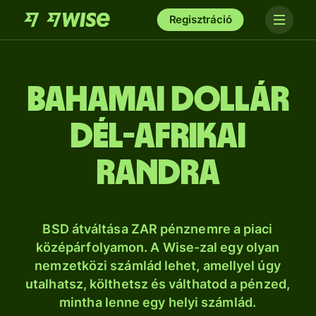
Regisztráció
bahamai dollár
dél-afrikai
randra
BSD átváltása ZAR pénznemre a piaci
középárfolyamon. A Wise-zal egy olyan
nemzetközi számlád lehet, amellyel úgy
utalhatsz, költhetsz és válthatod a pénzed,
mintha lenne egy helyi számlád.