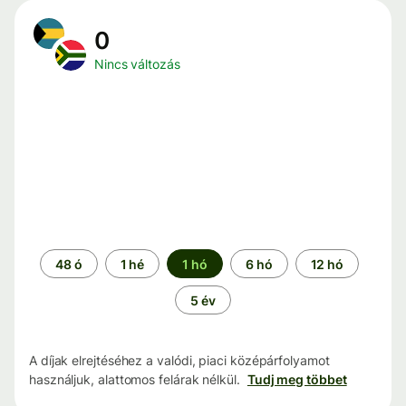
0
Nincs változás
Időszak
48 ó
1 hé
1 hó
6 hó
12 hó
5 év
A díjak elrejtéséhez a valódi, piaci középárfolyamot
használjuk, alattomos felárak nélkül.
Tudj meg többet