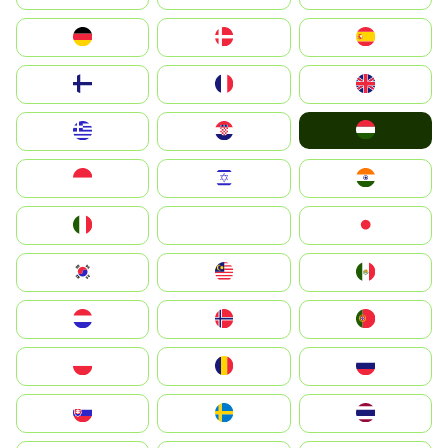
Deutschland
Denmark
España
Suomi
France
United Kingdom
Magyarország
Greece
Hrvatska
Indonesia
Israel
India
Italia
JA
Japan
South Korea
Malay
Mexico
Nederland
Norge
Portugal
Polska
România
Россия
Slovensko
Ruoŧŧa
ไทย