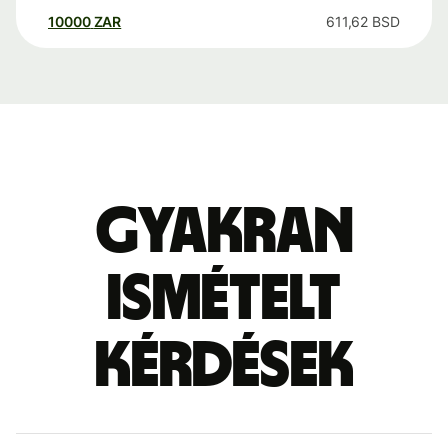
10000
ZAR
611,62
BSD
Gyakran
ismételt
kérdések