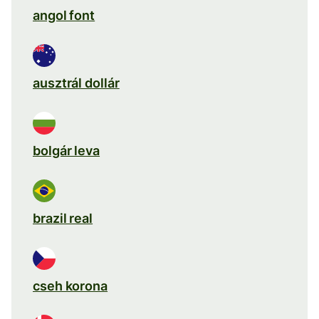
angol font
ausztrál dollár
bolgár leva
brazil real
cseh korona