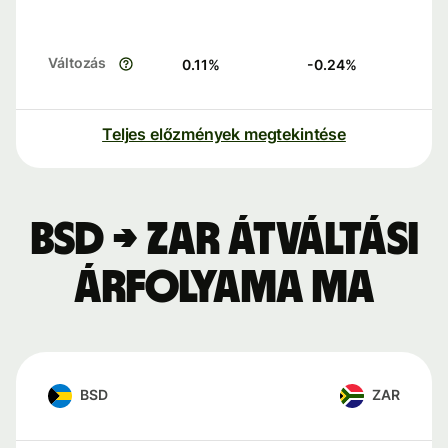
Változás
0.11
%
-0.24
%
Teljes előzmények megtekintése
BSD → ZAR átváltási
árfolyama ma
BSD
ZAR