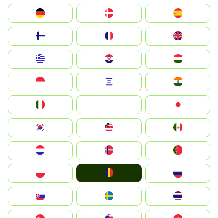
Deutschland
Denmark
España
Suomi
France
United Kingdom
Greece
Hrvatska
Magyarország
Indonesia
Israel
India
Italia
JA
Japan
South Korea
Malay
Mexico
Nederland
Norge
Portugal
România
Polska
Россия
Slovensko
Ruoŧŧa
ไทย