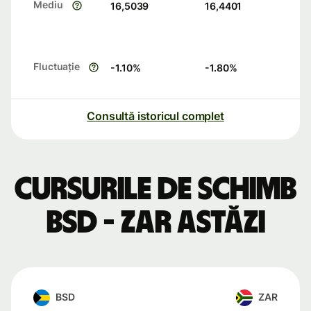
Mediu
16,5039
16,4401
Fluctuație
-1.10
%
-1.80
%
Consultă istoricul complet
Cursurile de schimb
BSD - ZAR astăzi
BSD
ZAR