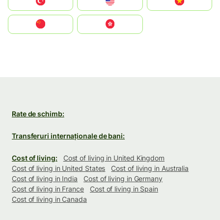
Türkiye
United States
Vietnam
中国
中國香港特別行政區
Rate de schimb:
Transferuri internaționale de bani:
Cost of living:
Cost of living in United Kingdom
Cost of living in United States
Cost of living in Australia
Cost of living in India
Cost of living in Germany
Cost of living in France
Cost of living in Spain
Cost of living in Canada