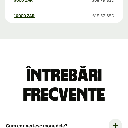
5000
ZAR
309,79
BSD
10000
ZAR
619,57
BSD
Întrebări
frecvente
Cum convertesc monedele?