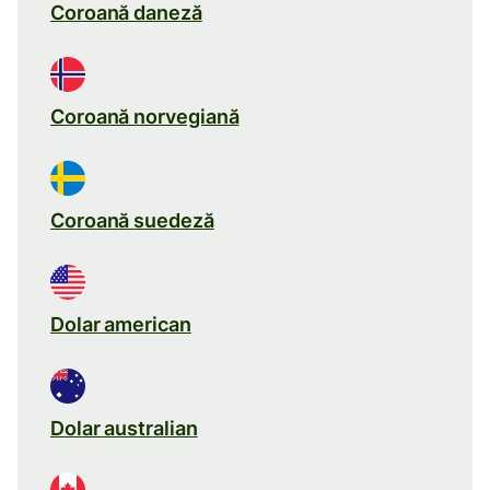
Coroană daneză
Coroană norvegiană
Coroană suedeză
Dolar american
Dolar australian