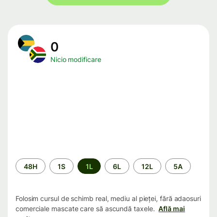
0
Nicio modificare
Perioada
48H
1S
1L
6L
12L
5A
Folosim cursul de schimb real, mediu al pieței, fără adaosuri
comerciale mascate care să ascundă taxele.
Află mai