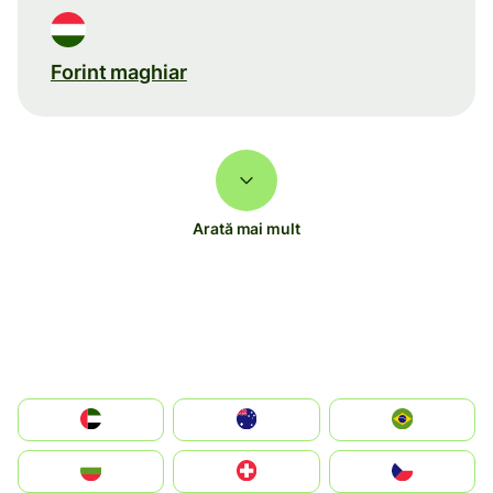
Forint maghiar
Arată mai mult
الإمارات العربية المتحدة
Australia
Brazil
България
Switzerland
Czechia