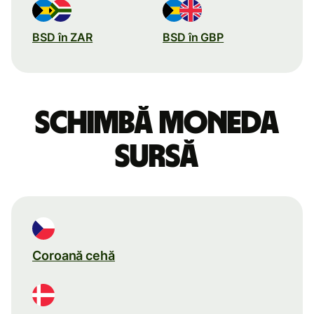
BSD în ZAR
BSD în GBP
Schimbă moneda
sursă
Coroană cehă