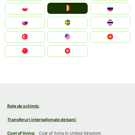
România
Polska
Россия
Slovensko
Ruoŧŧa
ไทย
Türkiye
United States
Vietnam
中国
中國香港特別行政區
Rate de schimb:
Transferuri internaționale de bani:
Cost of living:
Cost of living in United Kingdom