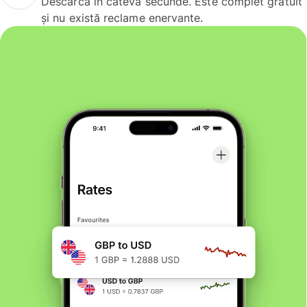
Descarcă în câteva secunde. Este complet gratuit
și nu există reclame enervante.