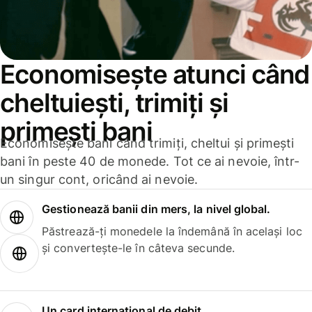
Economisește atunci când
cheltuiești, trimiți și
primești bani
Economisește bani când trimiți, cheltui și primești
bani în peste 40 de monede. Tot ce ai nevoie, într-
un singur cont, oricând ai nevoie.
Gestionează banii din mers, la nivel global.
Păstrează-ți monedele la îndemână în același loc
și convertește-le în câteva secunde.
Un card internațional de debit