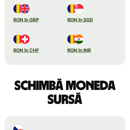
RON în GBP
RON în SGD
RON în CHF
RON în INR
Schimbă moneda
sursă