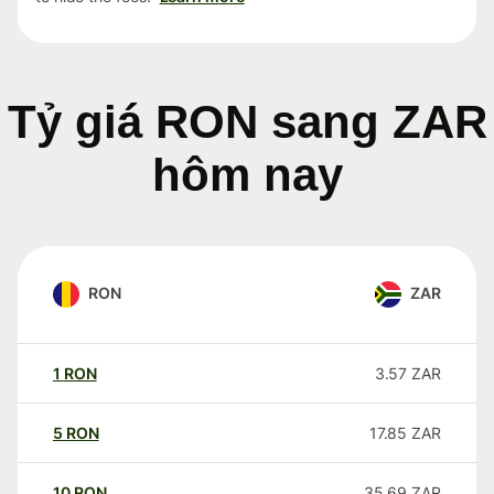
Tỷ giá RON sang ZAR
hôm nay
RON
ZAR
1
RON
3.57
ZAR
5
RON
17.85
ZAR
10
RON
35.69
ZAR