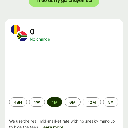
Theo dõi tỷ giá chuyển đổi
0
No change
Time
48H
1W
1M
6M
12M
5Y
period
We use the real, mid-market rate with no sneaky mark-up
to hide the fees.
Learn more