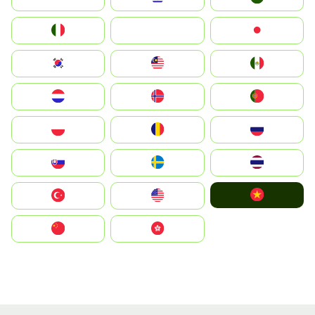
Italia
JA
Japan
South Korea
Malay
Mexico
Nederland
Norge
Portugal
Polska
România
Россия
Slovensko
Ruoŧŧa
ไทย
Vietnam
Türkiye
United States
中国
中國香港特別行政區