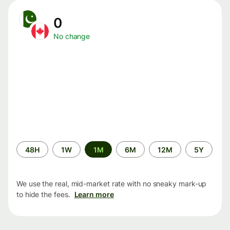
0
No change
Time
48H
1W
1M
6M
12M
5Y
period
We use the real, mid-market rate with no sneaky mark-up
to hide the fees.
Learn more