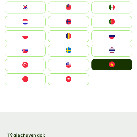
South Korea
Malay
Mexico
Nederland
Norge
Portugal
Polska
România
Россия
Slovensko
Ruoŧŧa
ไทย
Vietnam
Türkiye
United States
中国
中國香港特別行政區
Tỷ giá chuyển đổi: