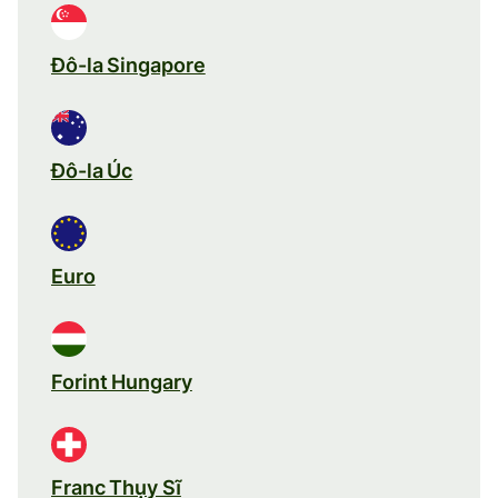
Đô-la Singapore
Đô-la Úc
Euro
Forint Hungary
Franc Thụy Sĩ