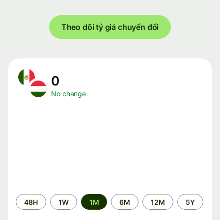
Theo dõi tỷ giá chuyển đổi
0
No change
Time
48H
1W
1M
6M
12M
5Y
period