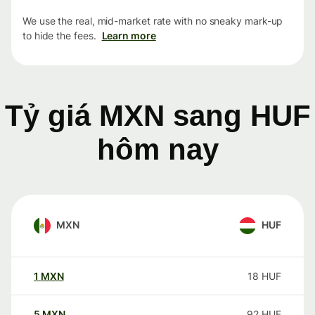
We use the real, mid-market rate with no sneaky mark-up
to hide the fees.
Learn more
Tỷ giá MXN sang HUF
hôm nay
MXN
HUF
1
MXN
18
HUF
5
MXN
92
HUF