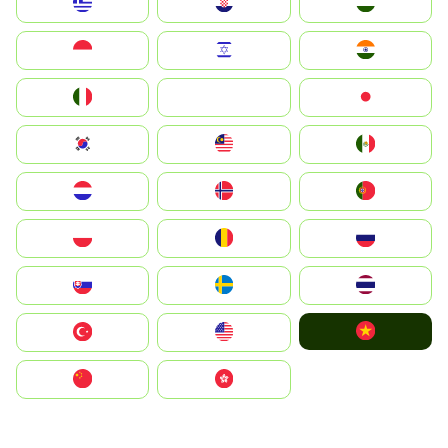
Greece
Hrvatska
Magyarország
Indonesia
Israel
India
Italia
JA
Japan
South Korea
Malay
Mexico
Nederland
Norge
Portugal
Polska
România
Россия
Slovensko
Ruoŧŧa
ไทย
Vietnam
Türkiye
United States
中国
中國香港特別行政區