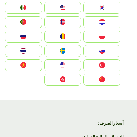
South Korea
Malay
Mexico
Nederland
Norge
Portugal
Polska
România
Россия
Slovensko
Ruoŧŧa
ไทย
Türkiye
United States
Vietnam
中国
中國香港特別行政區
أسعار الصرف:
التحويلات المالية الدولية: