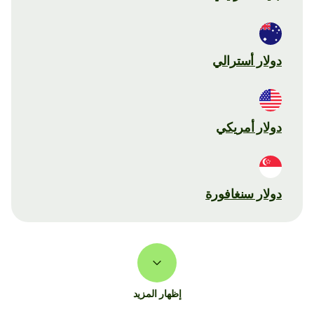
دولار أسترالي
دولار أمريكي
دولار سنغافورة
إظهار المزيد