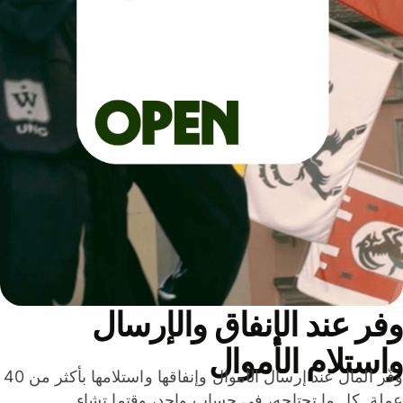
ر عند الإنفاق والإرسال
ستلام الأموال
وفّر المال عند إرسال الأموال وإنفاقها واستلامها بأكثر من 40
لة. كل ما تحتاجه، في حساب واحد، وقتما تشاء.