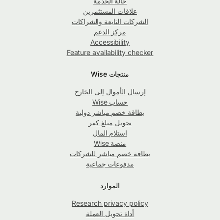
حالة الخدمة
علاقات المستثمرين
الشركات التابعة والشراكات
مركز الدعم
Accessibility
Feature availability checker
منتجات Wise
إرسال الأموال إلى الخارج
حساب Wise
بطاقة خصم مباشر دولية
تحويل مبلغ كبير
استلام المال
منصة Wise
بطاقة خصم مباشر للشركات
مدفوعات جماعية
الموارد
Research privacy policy
أداة تحويل العملة