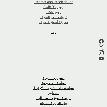
International stock ticker
رموز Swift/IC
رموز IBAN
تنبيهات سعر الصرف
مقارنة أسعار الصرف
تابعنا
الشؤون القانونية
سياسة الخصوصية
سياسة ملفات تعريف الارتباط
الشكاوى
خريطة الموقع حسب البلد
بيان العبودية الحديثة