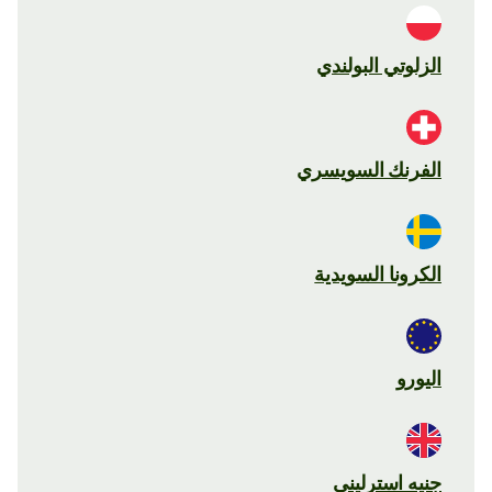
الزلوتي البولندي
الفرنك السويسري
الكرونا السويدية
اليورو
جنيه استرليني