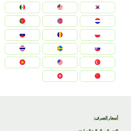
South Korea
Malay
Mexico
Nederland
Norge
Portugal
Polska
România
Россия
Slovensko
Ruoŧŧa
ไทย
Türkiye
United States
Vietnam
中国
中國香港特別行政區
أسعار الصرف:
التحويلات المالية الدولية: