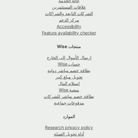
حالة الخدمة
علاقات المستثمرين
الشركات التابعة والشراكات
مركز الدعم
Accessibility
Feature availability checker
منتجات Wise
إرسال الأموال إلى الخارج
حساب Wise
بطاقة خصم مباشر دولية
تحويل مبلغ كبير
استلام المال
منصة Wise
بطاقة خصم مباشر للشركات
مدفوعات جماعية
الموارد
Research privacy policy
أداة تحويل العملة