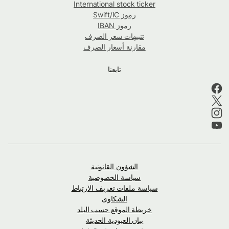
International stock ticker
رموز Swift/IC
رموز IBAN
تنبيهات سعر الصرف
مقارنة أسعار الصرف
تابعنا
الشؤون القانونية
سياسة الخصوصية
سياسة ملفات تعريف الارتباط
الشكاوى
خريطة الموقع حسب البلد
بيان العبودية الحديثة