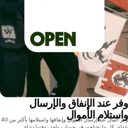
ر عند الإنفاق والإرسال
ستلام الأموال
وفّر المال عند إرسال الأموال وإنفاقها واستلامها بأكثر من 40
لة. كل ما تحتاجه، في حساب واحد، وقتما تشاء.