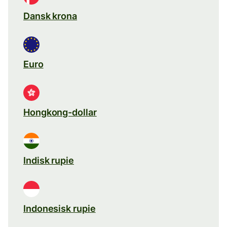
Dansk krona
Euro
Hongkong-dollar
Indisk rupie
Indonesisk rupie