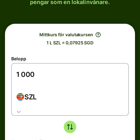
pengar som en lokalinvånare.
Mittkurs för valutakursen
1 L SZL = 0,07925 SGD
Belopp
SZL