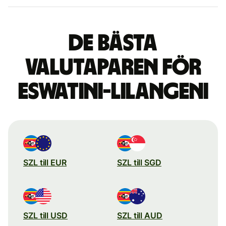
De bästa
valutaparen för
Eswatini-lilangeni
SZL till EUR
SZL till SGD
SZL till USD
SZL till AUD