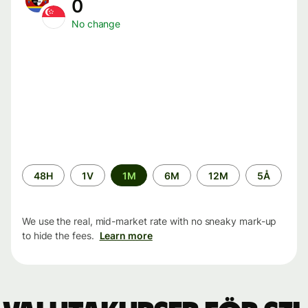
0
No change
Time
48H
1V
1M
6M
12M
5Å
period
We use the real, mid-market rate with no sneaky mark-up
to hide the fees.
Learn more