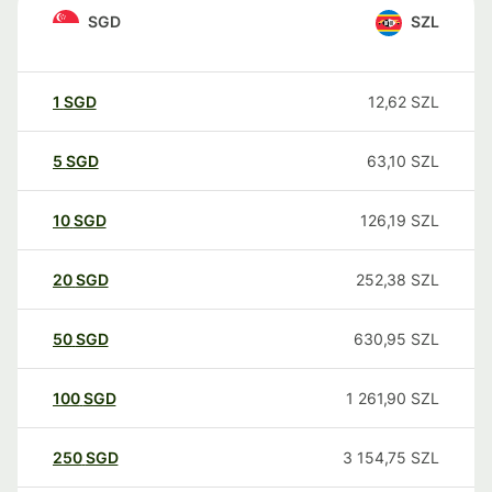
SGD
SZL
1
SGD
12,62
SZL
5
SGD
63,10
SZL
10
SGD
126,19
SZL
20
SGD
252,38
SZL
50
SGD
630,95
SZL
100
SGD
1 261,90
SZL
250
SGD
3 154,75
SZL