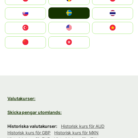
Ruoŧŧa
Slovensko
ไทย
Türkiye
United States
Vietnam
中国
中國香港特別行政區
Valutakurser:
Skicka pengar utomlands:
Historiska valutakurser:
Historisk kurs för AUD
Historisk kurs för GBP
Historisk kurs för MXN