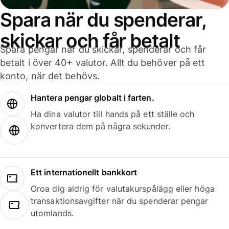
Spara när du spenderar,
skickar och får betalt
Spara pengar när du skickar, spenderar och får
betalt i över 40+ valutor. Allt du behöver på ett
konto, när det behövs.
Hantera pengar globalt i farten.
Ha dina valutor till hands på ett ställe och
konvertera dem på några sekunder.
Ett internationellt bankkort
Oroa dig aldrig för valutakurspålägg eller höga
transaktionsavgifter när du spenderar pengar
utomlands.