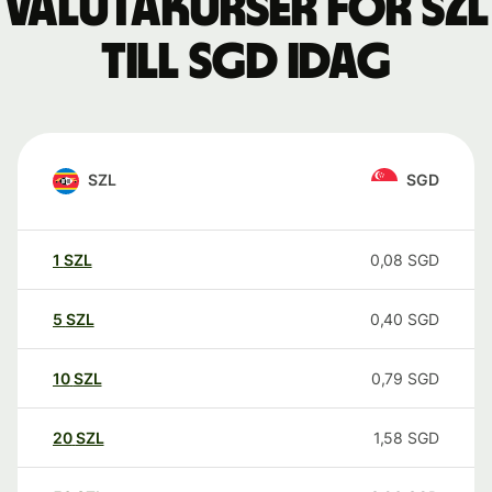
Valutakurser för SZL
till SGD idag
SZL
SGD
1
SZL
0,08
SGD
5
SZL
0,40
SGD
10
SZL
0,79
SGD
20
SZL
1,58
SGD