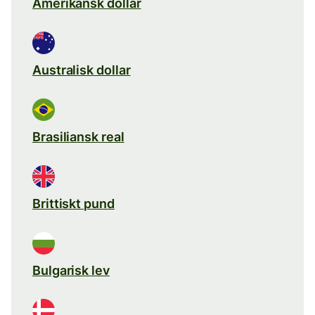
Amerikansk dollar
Australisk dollar
Brasiliansk real
Brittiskt pund
Bulgarisk lev