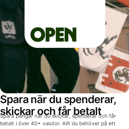
Spara när du spenderar,
skickar och får betalt
Spara pengar när du skickar, spenderar och får
betalt i över 40+ valutor. Allt du behöver på ett