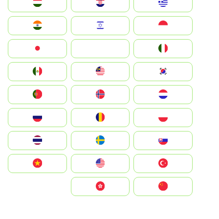
Greece
Hrvatska
Magyarország
Indonesia
Israel
India
Italia
JA
Japan
South Korea
Malay
Mexico
Nederland
Norge
Portugal
Polska
România
Россия
Slovensko
Ruoŧŧa
ไทย
Türkiye
United States
Vietnam
中国
中國香港特別行政區