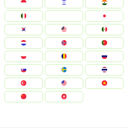
Indonesia
Israel
India
Italia
JA
Japan
South Korea
Malay
Mexico
Nederland
Norge
Portugal
Polska
România
Россия
Slovensko
Ruoŧŧa
ไทย
Türkiye
United States
Vietnam
中国
中國香港特別行政區