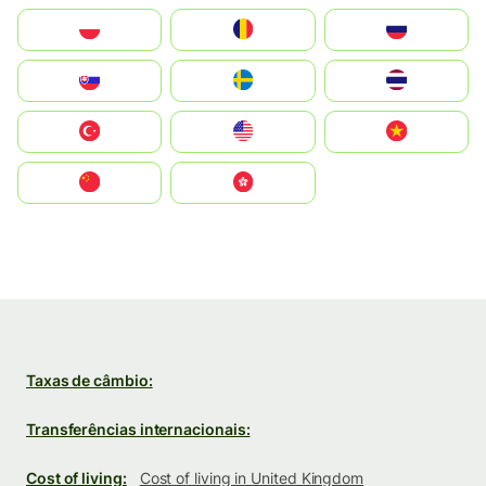
Polska
România
Россия
Slovensko
Ruoŧŧa
ไทย
Türkiye
United States
Vietnam
中国
中國香港特別行政區
Taxas de câmbio:
Transferências internacionais:
Cost of living:
Cost of living in United Kingdom