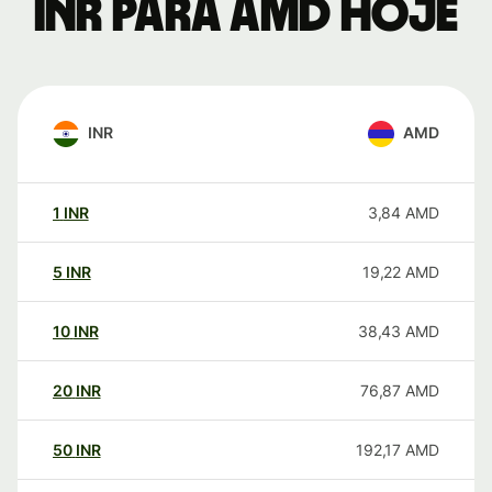
INR para AMD hoje
INR
AMD
1
INR
3,84
AMD
5
INR
19,22
AMD
10
INR
38,43
AMD
20
INR
76,87
AMD
50
INR
192,17
AMD