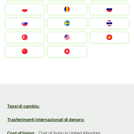
Polska
România
Россия
Slovensko
Ruoŧŧa
ไทย
Türkiye
United States
Vietnam
中国
中國香港特別行政區
Tassi di cambio:
Trasferimenti internazionali di denaro:
Cost of living:
Cost of living in United Kingdom