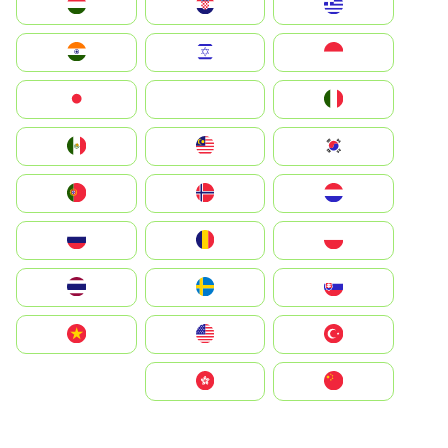
Greece
Hrvatska
Magyarország
Indonesia
Israel
India
Italia
JA
Japan
South Korea
Malay
Mexico
Nederland
Norge
Portugal
Polska
România
Россия
Slovensko
Ruoŧŧa
ไทย
Türkiye
United States
Vietnam
中国
中國香港特別行政區