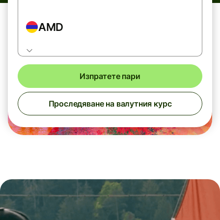
AMD
Изпратете пари
Проследяване на валутния курс