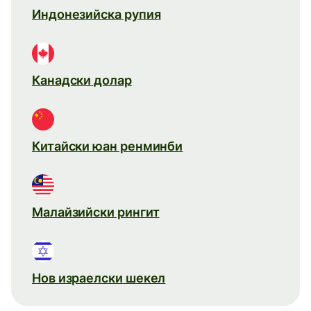
Индонезийска рупия
Канадски долар
Китайски юан ренминби
Малайзийски рингит
Нов израелски шекел