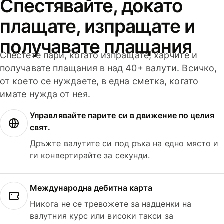
Спестявайте, докато
плащате, изпращате и
получавате плащания
Спестете пари, когато изпращате, харчите и
получавате плащания в над 40+ валути. Всичко,
от което се нуждаете, в една сметка, когато
имате нужда от нея.
Управлявайте парите си в движение по целия
свят.
Дръжте валутите си под ръка на едно място и
ги конвертирайте за секунди.
Международна дебитна карта
Никога не се тревожете за надценки на
валутния курс или високи такси за