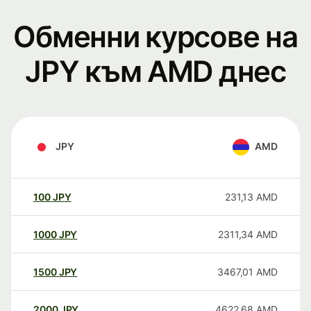
Обменни курсове на
JPY към AMD днес
JPY
AMD
100
JPY
231,13
AMD
1000
JPY
2311,34
AMD
1500
JPY
3467,01
AMD
2000
JPY
4622,68
AMD