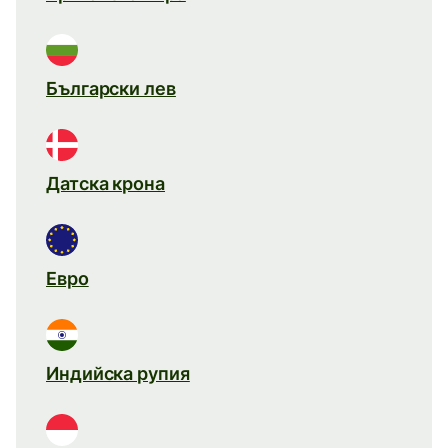
Български лев
Датска крона
Евро
Индийска рупия