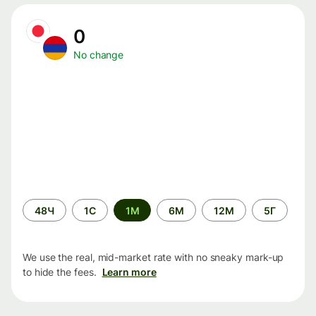
0
No change
Time
48Ч
1С
1М
6М
12М
5Г
period
We use the real, mid-market rate with no sneaky mark-up
to hide the fees.
Learn more