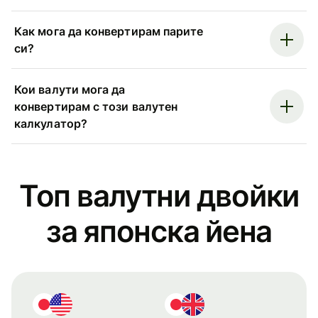
Как мога да конвертирам парите
си?
Кои валути мога да
конвертирам с този валутен
калкулатор?
Топ валутни двойки
за японска йена