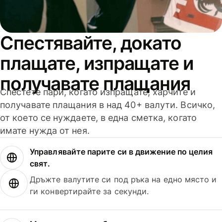
Спестявайте, докато
плащате, изпращате и
получавате плащания
Спестете пари, когато изпращате, харчите и
получавате плащания в над 40+ валути. Всичко,
от което се нуждаете, в една сметка, когато
имате нужда от нея.
Управлявайте парите си в движение по целия
свят.
Дръжте валутите си под ръка на едно място и
ги конвертирайте за секунди.