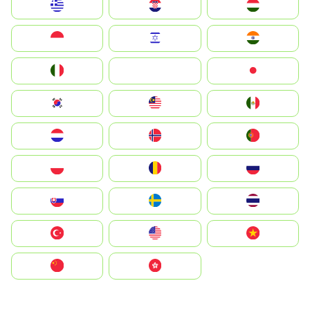
Greece
Hrvatska
Magyarország
Indonesia
Israel
India
Italia
JA
Japan
South Korea
Malay
Mexico
Nederland
Norge
Portugal
Polska
România
Россия
Slovensko
Ruoŧŧa
ไทย
Türkiye
United States
Vietnam
中国
中國香港特別行政區