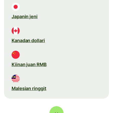
Japanin jeni
Kanadan dollari
Kiinan juan RMB
Malesian ringgit