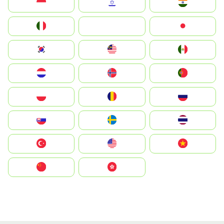
Indonesia
Israel
India
Italia
JA
Japan
South Korea
Malay
Mexico
Nederland
Norge
Portugal
Polska
România
Россия
Slovensko
Ruoŧŧa
ไทย
Türkiye
United States
Vietnam
中国
中國香港特別行政區