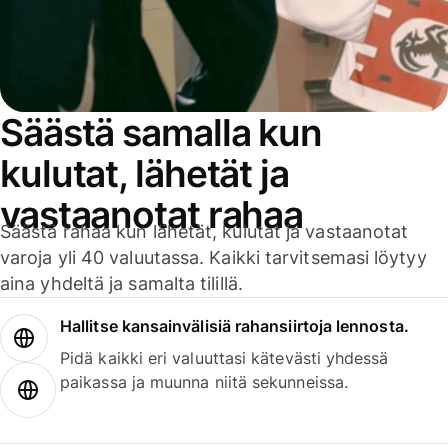
Säästä samalla kun
kulutat, lähetät ja
vastaanotat rahaa
Säästä rahaa kun lähetät, kulutat ja vastaanotat
varoja yli 40 valuutassa. Kaikki tarvitsemasi löytyy
aina yhdeltä ja samalta tilillä.
Hallitse kansainvälisiä rahansiirtoja lennosta.
Pidä kaikki eri valuuttasi kätevästi yhdessä
paikassa ja muunna niitä sekunneissa.