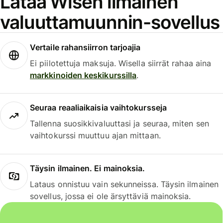
Lataa Wisen ilmainen
valuuttamuunnin-sovellus
Vertaile rahansiirron tarjoajia
Ei piilotettuja maksuja. Wisella siirrät rahaa aina
markkinoiden keskikurssilla
.
Seuraa reaaliaikaisia vaihtokursseja
Tallenna suosikkivaluuttasi ja seuraa, miten sen
vaihtokurssi muuttuu ajan mittaan.
Täysin ilmainen. Ei mainoksia.
Lataus onnistuu vain sekunneissa. Täysin ilmainen
sovellus, jossa ei ole ärsyttäviä mainoksia.