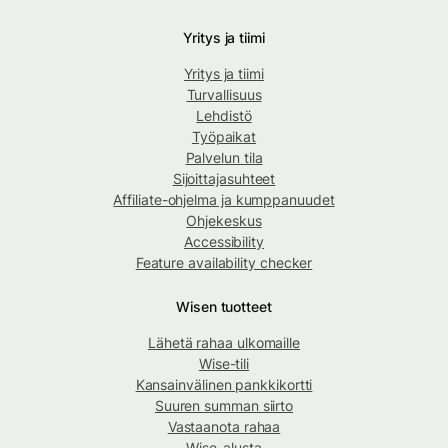
Yritys ja tiimi
Yritys ja tiimi
Turvallisuus
Lehdistö
Työpaikat
Palvelun tila
Sijoittajasuhteet
Affiliate-ohjelma ja kumppanuudet
Ohjekeskus
Accessibility
Feature availability checker
Wisen tuotteet
Lähetä rahaa ulkomaille
Wise-tili
Kansainvälinen pankkikortti
Suuren summan siirto
Vastaanota rahaa
Wise-alusta