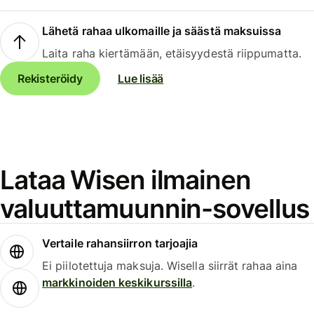
Lähetä rahaa ulkomaille ja säästä maksuissa
Laita raha kiertämään, etäisyydestä riippumatta.
Rekisteröidy
Lue lisää
Lataa Wisen ilmainen
valuuttamuunnin-sovellus
Vertaile rahansiirron tarjoajia
Ei piilotettuja maksuja. Wisella siirrät rahaa aina
markkinoiden keskikurssilla
.