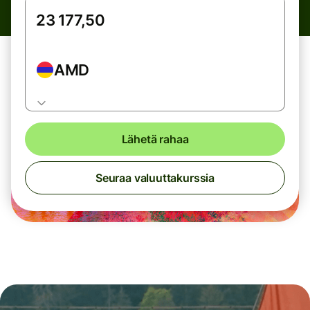
AMD
Lähetä rahaa
Seuraa valuuttakurssia