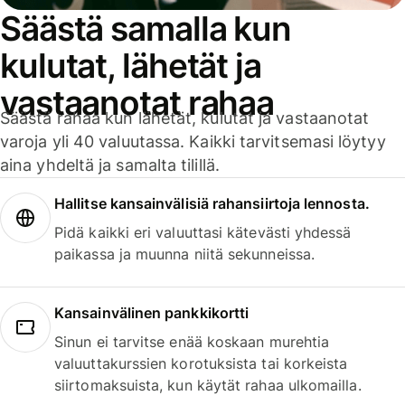
Säästä samalla kun
kulutat, lähetät ja
vastaanotat rahaa
Säästä rahaa kun lähetät, kulutat ja vastaanotat
varoja yli 40 valuutassa. Kaikki tarvitsemasi löytyy
aina yhdeltä ja samalta tilillä.
Hallitse kansainvälisiä rahansiirtoja lennosta.
Pidä kaikki eri valuuttasi kätevästi yhdessä
paikassa ja muunna niitä sekunneissa.
Kansainvälinen pankkikortti
Sinun ei tarvitse enää koskaan murehtia
valuuttakurssien korotuksista tai korkeista
siirtomaksuista, kun käytät rahaa ulkomailla.