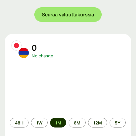
Seuraa valuuttakurssia
0
No change
Time
48H
1W
1M
6M
12M
5Y
period