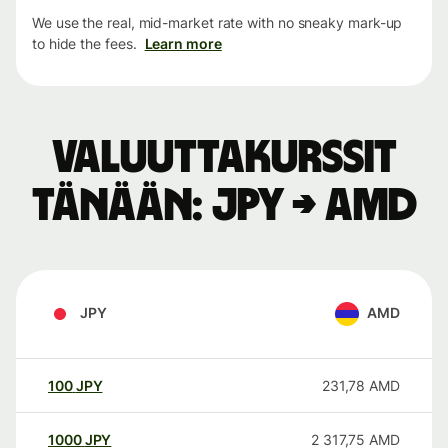
We use the real, mid-market rate with no sneaky mark-up
to hide the fees.
Learn more
Valuuttakurssit
tänään: JPY → AMD
JPY
AMD
100
JPY
231,78
AMD
1000
JPY
2 317,75
AMD