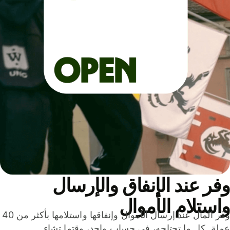
ر عند الإنفاق والإرسال
ستلام الأموال
وفّر المال عند إرسال الأموال وإنفاقها واستلامها بأكثر من 40
لة. كل ما تحتاجه، في حساب واحد، وقتما تشاء.