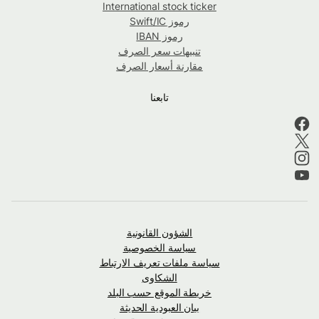
International stock ticker
رموز Swift/IC
رموز IBAN
تنبيهات سعر الصرف
مقارنة أسعار الصرف
تابعنا
الشؤون القانونية
سياسة الخصوصية
سياسة ملفات تعريف الارتباط
الشكاوى
خريطة الموقع حسب البلد
بيان العبودية الحديثة