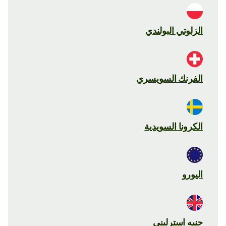
الزلوتي البولندي
الفرنك السويسري
الكرونا السويدية
اليورو
جنيه استرليني