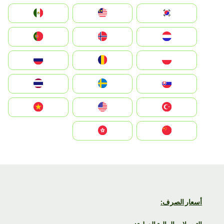
South Korea
Malay
Mexico
Nederland
Norge
Portugal
Polska
România
Россия
Slovensko
Ruoŧŧa
ไทย
Türkiye
United States
Vietnam
中国
中國香港特別行政區
أسعار الصرف: