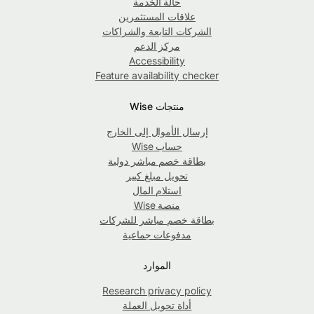
حالة الخدمة
علاقات المستثمرين
الشركات التابعة والشراكات
مركز الدعم
Accessibility
Feature availability checker
منتجات Wise
إرسال الأموال إلى الخارج
حساب Wise
بطاقة خصم مباشر دولية
تحويل مبلغ كبير
استلام المال
منصة Wise
بطاقة خصم مباشر للشركات
مدفوعات جماعية
الموارد
Research privacy policy
أداة تحويل العملة