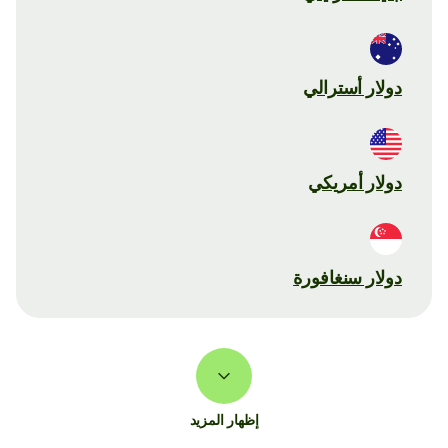
دولار أسترالي
دولار أمريكي
دولار سنغافورة
إظهار المزيد