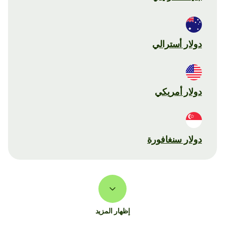
دولار أسترالي
دولار أمريكي
دولار سنغافورة
إظهار المزيد