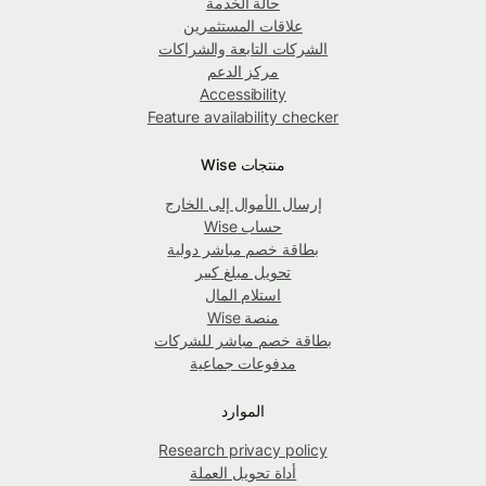
حالة الخدمة
علاقات المستثمرين
الشركات التابعة والشراكات
مركز الدعم
Accessibility
Feature availability checker
منتجات Wise
إرسال الأموال إلى الخارج
حساب Wise
بطاقة خصم مباشر دولية
تحويل مبلغ كبير
استلام المال
منصة Wise
بطاقة خصم مباشر للشركات
مدفوعات جماعية
الموارد
Research privacy policy
أداة تحويل العملة