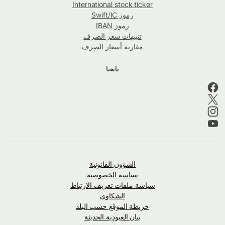
International stock ticker
رموز Swift/IC
رموز IBAN
تنبيهات سعر الصرف
مقارنة أسعار الصرف
تابعنا
الشؤون القانونية
سياسة الخصوصية
سياسة ملفات تعريف الارتباط
الشكاوى
خريطة الموقع حسب البلد
بيان العبودية الحديثة