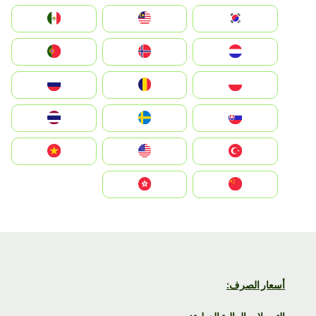
South Korea
Malay
Mexico
Nederland
Norge
Portugal
Polska
România
Россия
Slovensko
Ruoŧŧa
ไทย
Türkiye
United States
Vietnam
中国
中國香港特別行政區
أسعار الصرف: