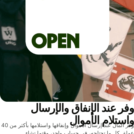
ر عند الإنفاق والإرسال
ستلام الأموال
وفّر المال عند إرسال الأموال وإنفاقها واستلامها بأكثر من 40
لة. كل ما تحتاجه، في حساب واحد، وقتما تشاء.