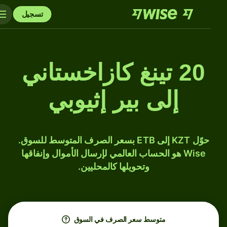
تسجيل
20 تينغ كازاخستاني
إلى بير إثيوبي
حوّل KZT إلى ETB بسعر الصرف المتوسط للسوق.
Wise هو الحساب العالمي لإرسال الأموال وإنفاقها
وتحويلها كالمحليين.
متوسط ​​سعر الصرف في السوق