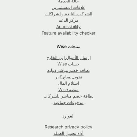
حالة الخدمة
علاقات المستثمرين
الشركات التابعة والشراكات
مركز الدعم
Accessibility
Feature availability checker
منتجات Wise
إرسال الأموال إلى الخارج
حساب Wise
بطاقة خصم مباشر دولية
تحويل مبلغ كبير
استلام المال
منصة Wise
بطاقة خصم مباشر للشركات
مدفوعات جماعية
الموارد
Research privacy policy
أداة تحويل العملة