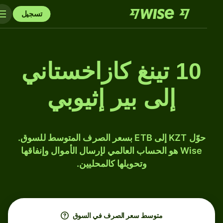
تسجيل
10 تينغ كازاخستاني
إلى بير إثيوبي
حوّل KZT إلى ETB بسعر الصرف المتوسط للسوق.
Wise هو الحساب العالمي لإرسال الأموال وإنفاقها
وتحويلها كالمحليين.
متوسط ​​سعر الصرف في السوق