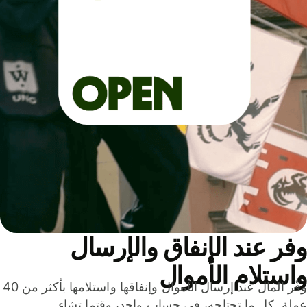
ر عند الإنفاق والإرسال
ستلام الأموال
وفّر المال عند إرسال الأموال وإنفاقها واستلامها بأكثر من 40
لة. كل ما تحتاجه، في حساب واحد، وقتما تشاء.