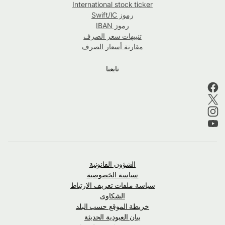
International stock ticker
رموز Swift/IC
رموز IBAN
تنبيهات سعر الصرف
مقارنة أسعار الصرف
تابعنا
الشؤون القانونية
سياسة الخصوصية
سياسة ملفات تعريف الارتباط
الشكاوى
خريطة الموقع حسب البلد
بيان العبودية الحديثة