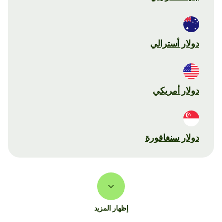
دولار أسترالي
دولار أمريكي
دولار سنغافورة
إظهار المزيد