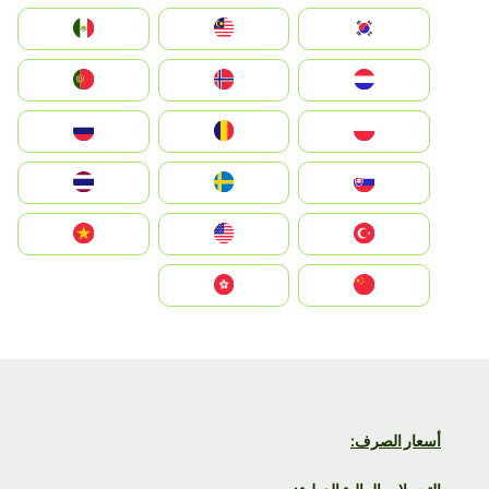
South Korea
Malay
Mexico
Nederland
Norge
Portugal
Polska
România
Россия
Slovensko
Ruoŧŧa
ไทย
Türkiye
United States
Vietnam
中国
中國香港特別行政區
أسعار الصرف: