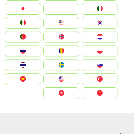
Italia
JA
Japan
South Korea
Malay
Mexico
Nederland
Norge
Portugal
Polska
România
Россия
Slovensko
Ruoŧŧa
ไทย
Türkiye
United States
Vietnam
中国
中國香港特別行政區