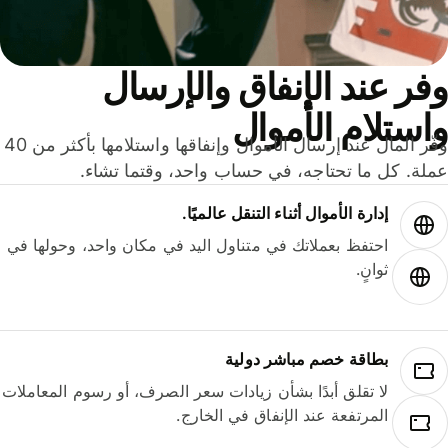
ر عند الإنفاق والإرسال
ستلام الأموال
وفّر المال عند إرسال الأموال وإنفاقها واستلامها بأكثر من 40
لة. كل ما تحتاجه، في حساب واحد، وقتما تشاء.
إدارة الأموال أثناء التنقل عالميًا.
احتفظ بعملاتك في متناول اليد في مكان واحد، وحولها في
ثوانٍ.
بطاقة خصم مباشر دولية
لا تقلق أبدًا بشأن زيادات سعر الصرف، أو رسوم المعاملات
المرتفعة عند الإنفاق في الخارج.