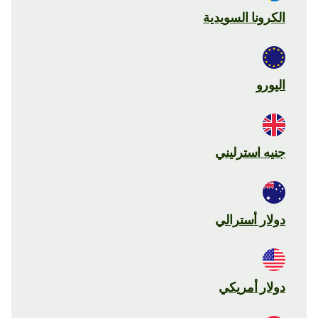
الكرونا السويدية
اليورو
جنيه استرليني
دولار أسترالي
دولار أمريكي