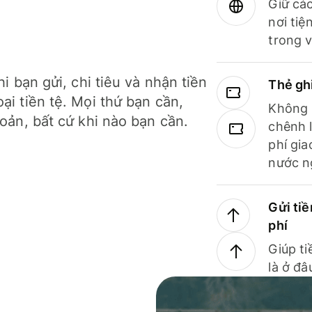
Giữ các
nơi tiệ
trong v
hi bạn gửi, chi tiêu và nhận tiền
Thẻ gh
ại tiền tệ. Mọi thứ bạn cần,
Không b
hoản, bất cứ khi nào bạn cần.
chênh l
phí gia
nước n
Gửi tiề
phí
Giúp ti
là ở đâ