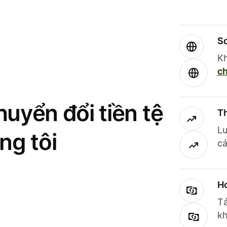
So
Kh
ch
uyển đổi tiền tệ
Th
Lư
ng tôi
cá
Ho
Tả
kh