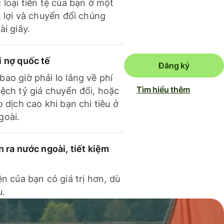
 loại tiền tệ của bạn ở một
n lợi và chuyển đổi chúng
ài giây.
i nợ quốc tế
Đăng ký
ao giờ phải lo lắng về phí
Tìm hiểu thêm
ệch tỷ giá chuyển đổi, hoặc
o dịch cao khi bạn chi tiêu ở
goài.
n ra nước ngoài, tiết kiệm
ền của bạn có giá trị hơn, dù
u.