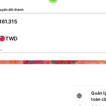
uyển đổi thành
TWD
Quản lý
toàn c