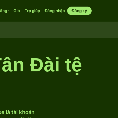
năng
Giá
Trợ giúp
Đăng nhập
Đăng ký
ân Đài tệ
 là tài khoản