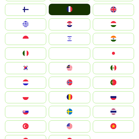
France
Suomi
United Kingdom
Greece
Hrvatska
Magyarország
Indonesia
Israel
India
Italia
JA
Japan
South Korea
Malay
Mexico
Nederland
Norge
Portugal
Polska
România
Россия
Slovensko
Ruoŧŧa
ไทย
Türkiye
United States
Vietnam