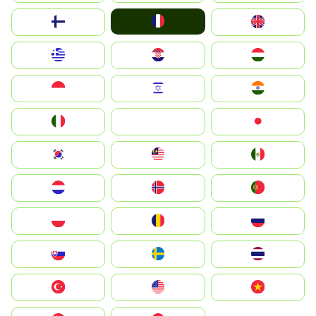
France
Suomi
United Kingdom
Greece
Hrvatska
Magyarország
Indonesia
Israel
India
Italia
JA
Japan
South Korea
Malay
Mexico
Nederland
Norge
Portugal
Polska
România
Россия
Slovensko
Ruoŧŧa
ไทย
Türkiye
United States
Vietnam