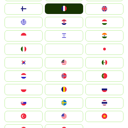
France
Suomi
United Kingdom
Greece
Hrvatska
Magyarország
Indonesia
Israel
India
Italia
JA
Japan
South Korea
Malay
Mexico
Nederland
Norge
Portugal
Polska
România
Россия
Slovensko
Ruoŧŧa
ไทย
Türkiye
United States
Vietnam