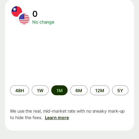
0
No change
Time
48H
1W
1M
6M
12M
5Y
period
We use the real, mid-market rate with no sneaky mark-up
to hide the fees.
Learn more