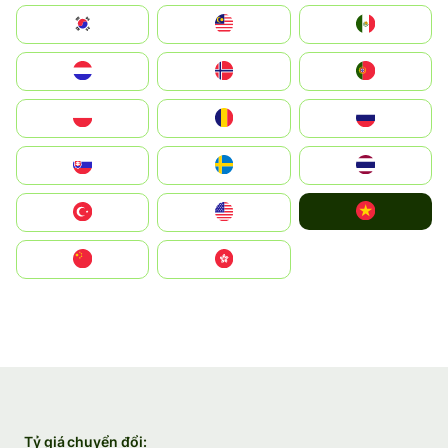
South Korea
Malay
Mexico
Nederland
Norge
Portugal
Polska
România
Россия
Slovensko
Ruoŧŧa
ไทย
Vietnam
Türkiye
United States
中国
中國香港特別行政區
Tỷ giá chuyển đổi: