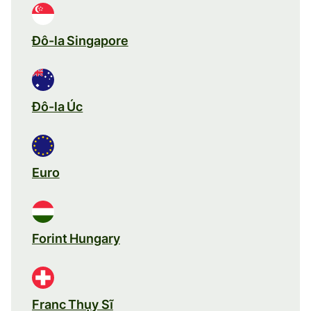
Đô-la Singapore
Đô-la Úc
Euro
Forint Hungary
Franc Thụy Sĩ