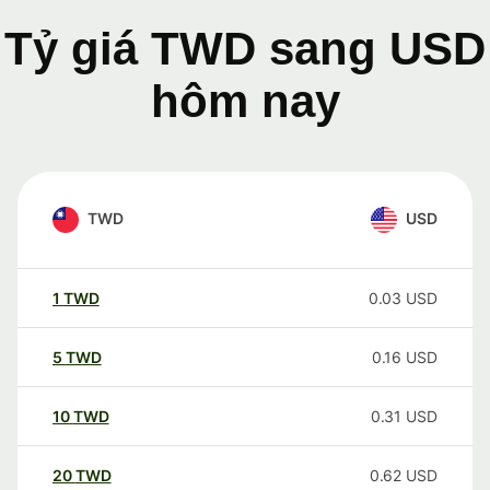
Tỷ giá TWD sang USD
hôm nay
TWD
USD
1
TWD
0.03
USD
5
TWD
0.16
USD
10
TWD
0.31
USD
20
TWD
0.62
USD