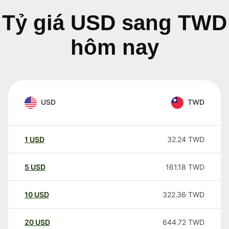
Tỷ giá USD sang TWD
hôm nay
USD
TWD
1
USD
32.24
TWD
5
USD
161.18
TWD
10
USD
322.36
TWD
20
USD
644.72
TWD