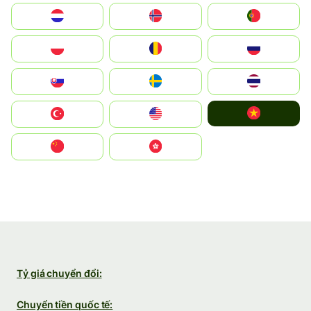
Nederland
Norge
Portugal
Polska
România
Россия
Slovensko
Ruoŧŧa
ไทย
Vietnam
Türkiye
United States
中国
中國香港特別行政區
Tỷ giá chuyển đổi:
Chuyển tiền quốc tế: