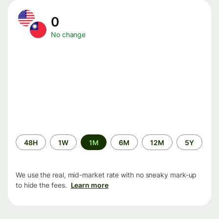
0
No change
Time
48H
1W
1M
6M
12M
5Y
period
We use the real, mid-market rate with no sneaky mark-up
to hide the fees.
Learn more