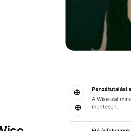
Pénzátutalási 
A Wise-zal min
mentesen.
Wise
Élő árfolyamo