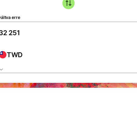
áltva erre
TWD