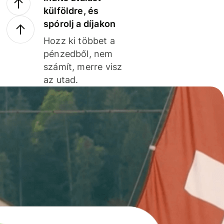
külföldre, és
spórolj a díjakon
Hozz ki többet a
pénzedből, nem
számít, merre visz
az utad.