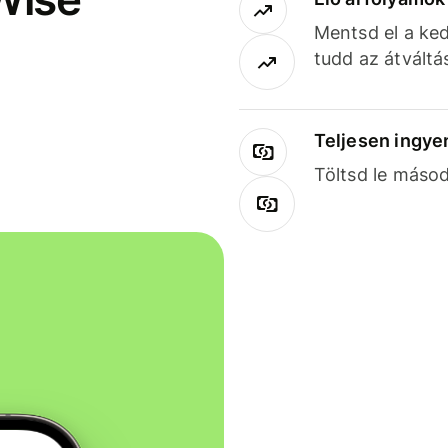
Mentsd el a ked
tudd az átváltá
Teljesen ingye
Töltsd le másod