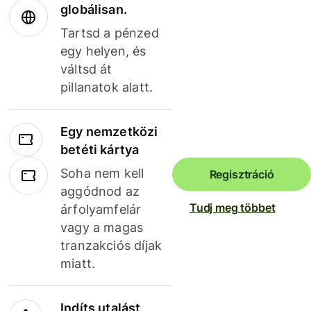
globálisan.
Tartsd a pénzed
egy helyen, és
váltsd át
pillanatok alatt.
Egy nemzetközi
betéti kártya
Soha nem kell
Regisztráció
aggódnod az
Tudj meg többet
árfolyamfelár
vagy a magas
tranzakciós díjak
miatt.
Indíts utalást