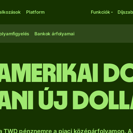
lalkozások
Platform
Funkciók
Díjsza
olyamfigyelés
Bankok árfolyamai
 amerikai d
ani új dol
a TWD pénznemre a piaci középárfolyamon. A