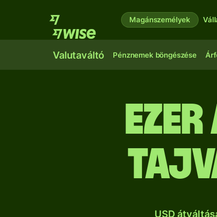
Magánszemélyek
Vál
Valutaváltó
Pénznemek böngészése
Árf
ezer
tajv
USD átváltás