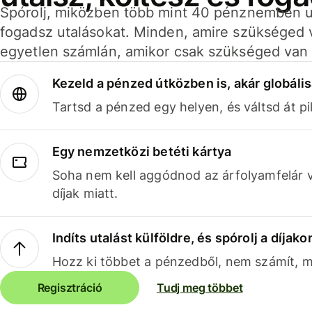
Spórolj, miközben több mint 40 pénznemben ut
fogadsz utalásokat. Minden, amire szükséged 
egyetlen számlán, amikor csak szükséged van 
Kezeld a pénzed útközben is, akár globális
Tartsd a pénzed egy helyen, és váltsd át pil
Egy nemzetközi betéti kártya
Soha nem kell aggódnod az árfolyamfelár 
díjak miatt.
Indíts utalást külföldre, és spórolj a díjako
Hozz ki többet a pénzedből, nem számít, me
Regisztráció
Tudj meg többet