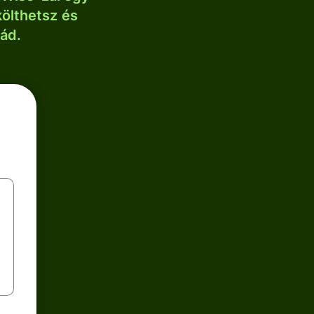
költhetsz és
lád.