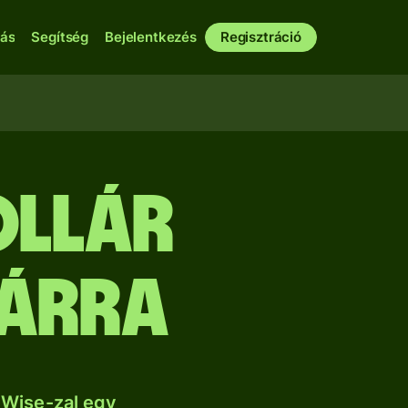
bás
Segítség
Bejelentkezés
Regisztráció
ollár
lárra
 Wise-zal egy