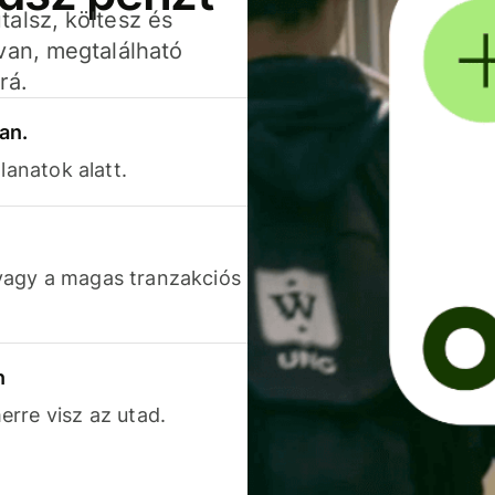
alsz, költesz és
van, megtalálható
rá.
an.
lanatok alatt.
vagy a magas tranzakciós
n
rre visz az utad.