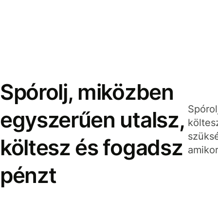
Spórolj, miközben
Spórol
egyszerűen utalsz,
költes
szüksé
költesz és fogadsz
amikor
pénzt