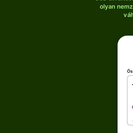
olyan nemze
vál
Ös