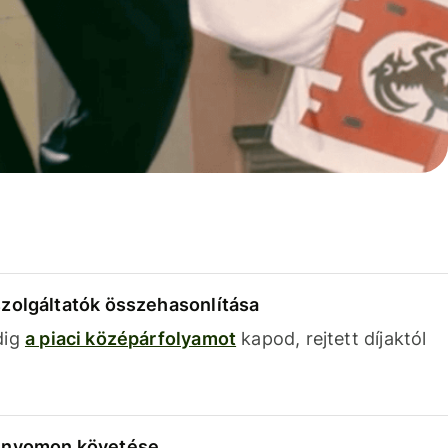
szolgáltatók összehasonlítása
dig
a piaci középárfolyamot
kapod, rejtett díjaktól
k nyomon követése