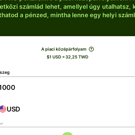
tközi számlád lehet, amellyel úgy utalhatsz, 
thatod a pénzed, mintha lenne egy helyi szám
A piaci középárfolyam
$1 USD = 32,25 TWD
szeg
USD