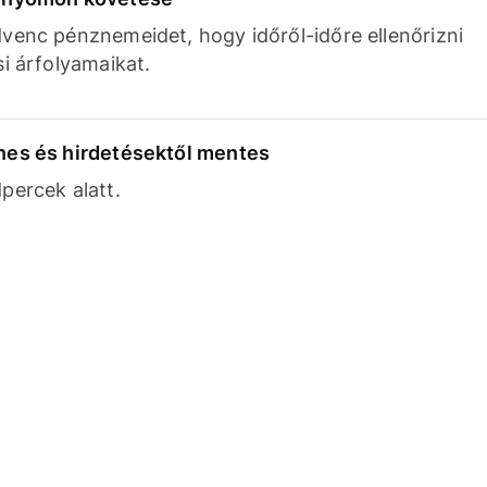
venc pénznemeidet, hogy időről-időre ellenőrizni
si árfolyamaikat.
nes és hirdetésektől mentes
percek alatt.