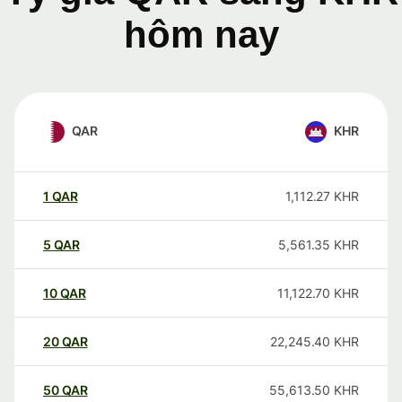
hôm nay
QAR
KHR
1
QAR
1,112.27
KHR
5
QAR
5,561.35
KHR
10
QAR
11,122.70
KHR
20
QAR
22,245.40
KHR
50
QAR
55,613.50
KHR