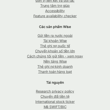
Đơn vị liên kết và đối tác
Trung tâm trợ giúp
Accessibility
Feature availability checker
Các sản phẩm Wise
Gửi tiền ra nước ngoài
Tài khoản Wise
Thẻ ghi nợ quốc tế
Chuyển khoản số tiền lớn
Cách chúng tôi gửi tiền - xem ngay
Nền tảng Wise
Thẻ ghi nợ kinh doanh
Thanh toán hàng loạt
Tài nguyên
Research privacy policy
Chuyển đổi tiền tệ
International stock ticker
Mã SWIFT/BIC