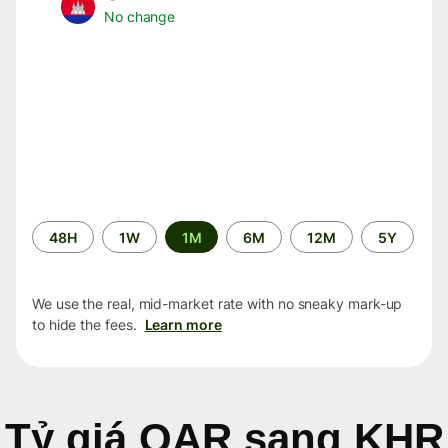
No change
Time
48H
1W
1M
6M
12M
5Y
period
We use the real, mid-market rate with no sneaky mark-up
to hide the fees.
Learn more
Tỷ giá QAR sang KHR