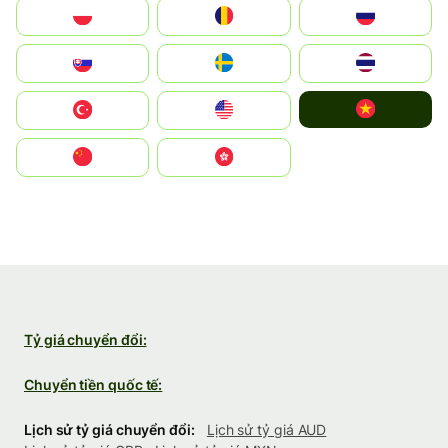
Polska
România
Россия
Slovensko
Ruoŧŧa
ไทย
Vietnam
Türkiye
United States
中国
中國香港特別行政區
Tỷ giá chuyển đổi:
Chuyển tiền quốc tế:
Lịch sử tỷ giá chuyển đổi:
Lịch sử tỷ giá AUD