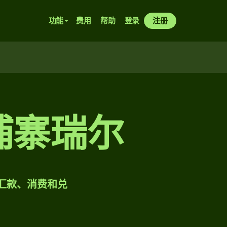
功能
费用
帮助
登录
注册
埔寨瑞尔
样汇款、消费和兑