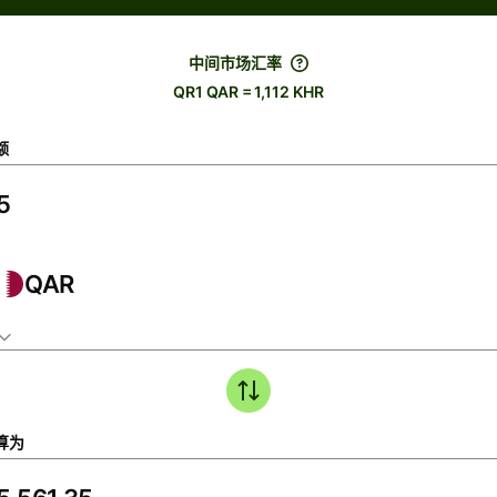
中间市场汇率
QR1 QAR = 1,112 KHR
额
QAR
算为