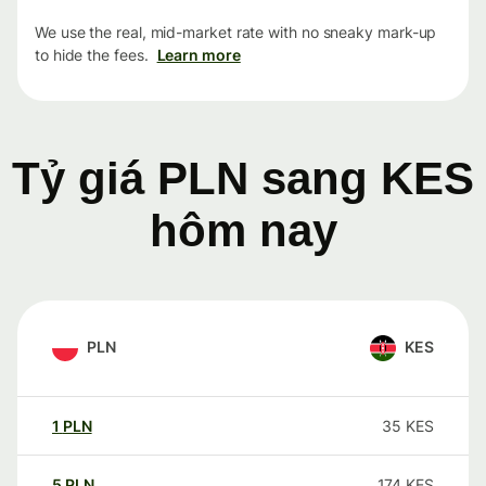
We use the real, mid-market rate with no sneaky mark-up
to hide the fees.
Learn more
Tỷ giá PLN sang KES
hôm nay
PLN
KES
1
PLN
35
KES
5
PLN
174
KES