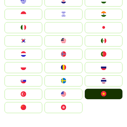
Greece
Hrvatska
Magyarország
Indonesia
Israel
India
Italia
JA
Japan
South Korea
Malay
Mexico
Nederland
Norge
Portugal
Polska
România
Россия
Slovensko
Ruoŧŧa
ไทย
Vietnam
Türkiye
United States
中国
中國香港特別行政區