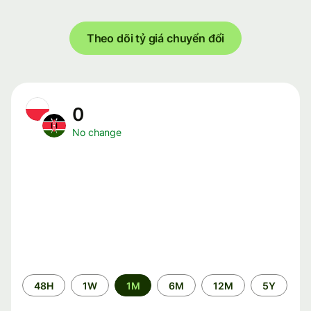
Theo dõi tỷ giá chuyển đổi
0
No change
Time
48H
1W
1M
6M
12M
5Y
period