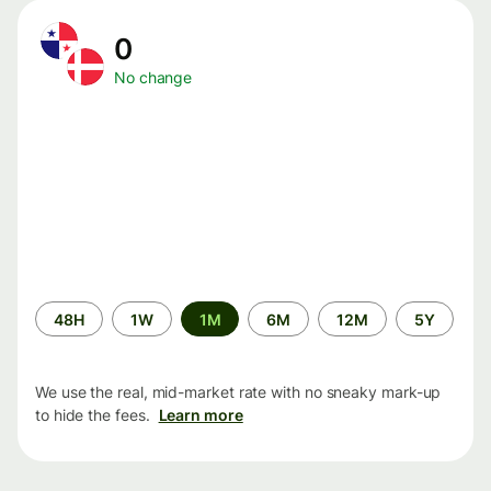
0
No change
Time
48H
1W
1M
6M
12M
5Y
period
We use the real, mid-market rate with no sneaky mark-up
to hide the fees.
Learn more