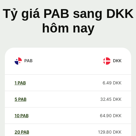
Tỷ giá PAB sang DKK
hôm nay
PAB
DKK
1
PAB
6.49
DKK
5
PAB
32.45
DKK
10
PAB
64.90
DKK
20
PAB
129.80
DKK