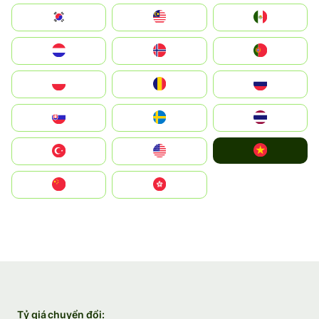
South Korea
Malay
Mexico
Nederland
Norge
Portugal
Polska
România
Россия
Slovensko
Ruoŧŧa
ไทย
Vietnam
Türkiye
United States
中国
中國香港特別行政區
Tỷ giá chuyển đổi: