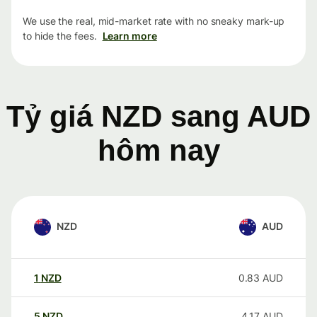
We use the real, mid-market rate with no sneaky mark-up
to hide the fees.
Learn more
Tỷ giá NZD sang AUD
hôm nay
NZD
AUD
1
NZD
0.83
AUD
5
NZD
4.17
AUD