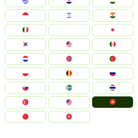
Greece
Hrvatska
Magyarország
Indonesia
Israel
India
Italia
JA
Japan
South Korea
Malay
Mexico
Nederland
Norge
Portugal
Polska
România
Россия
Slovensko
Ruoŧŧa
ไทย
Vietnam
Türkiye
United States
中国
中國香港特別行政區