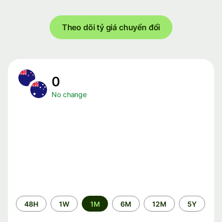
Theo dõi tỷ giá chuyển đổi
0
No change
Time
48H
1W
1M
6M
12M
5Y
period