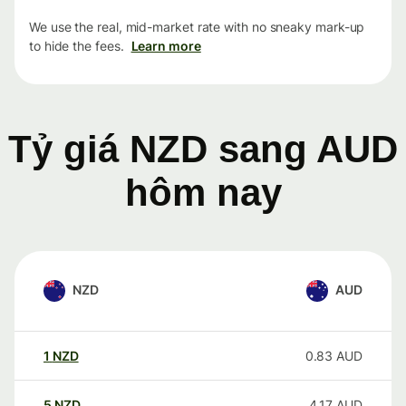
We use the real, mid-market rate with no sneaky mark-up
to hide the fees.
Learn more
Tỷ giá NZD sang AUD
hôm nay
NZD
AUD
1
NZD
0.83
AUD
5
NZD
4.17
AUD