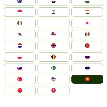
Greece
Hrvatska
Magyarország
Indonesia
Israel
India
Italia
JA
Japan
South Korea
Malay
Mexico
Nederland
Norge
Portugal
Polska
România
Россия
Slovensko
Ruoŧŧa
ไทย
Vietnam
Türkiye
United States
中国
中國香港特別行政區