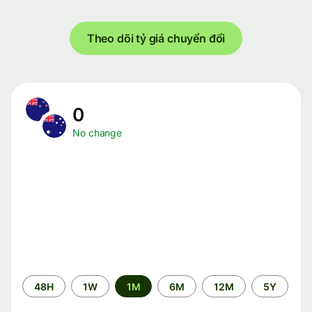
Theo dõi tỷ giá chuyển đổi
0
No change
Time
48H
1W
1M
6M
12M
5Y
period