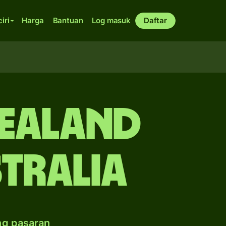
ciri
Harga
Bantuan
Log masuk
Daftar
Zealand
tralia
ng pasaran