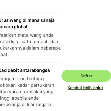
Urus wang di mana sahaja
secara global.
Pastikan mata wang anda
tersedia di satu tempat, dan
tukarkannya dalam beberapa
saat.
Kad debit antarabangsa
Daftar
Jangan risau tentang
tokokan kadar pertukaran
Ketahui lebih lanjut
atau yuran transaksi yang
tinggi apabila anda
berbelanja di luar negara.