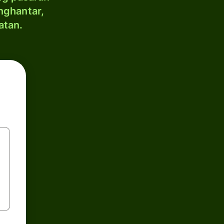
nghantar,
atan.