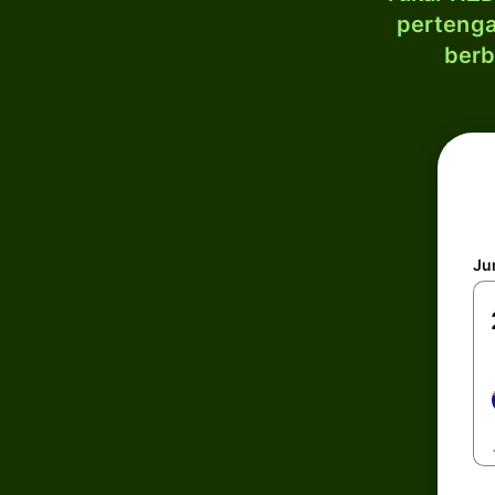
pertenga
berb
Ju