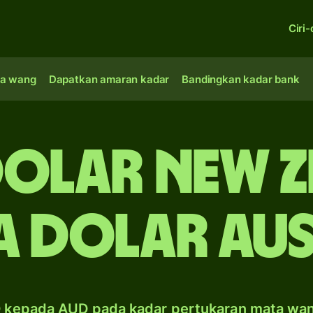
Ciri-
a wang
Dapatkan amaran kadar
Bandingkan kadar bank
dolar New 
a dolar Aus
 kepada AUD pada kadar pertukaran mata wa