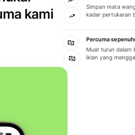
Simpan mata wan
uma kami
kadar pertukaran 
Percuma sepenuhny
Muat turun dalam 
iklan yang mengg