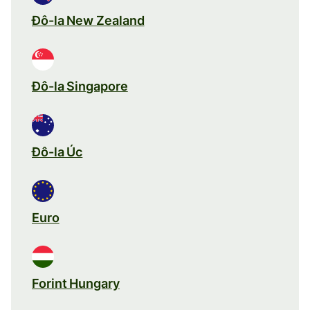
Đô-la New Zealand
Đô-la Singapore
Đô-la Úc
Euro
Forint Hungary