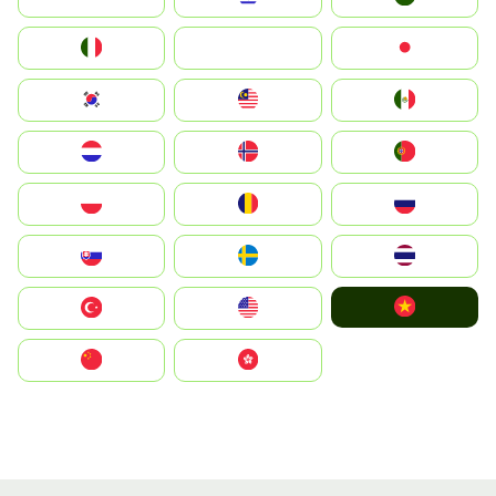
Italia
JA
Japan
South Korea
Malay
Mexico
Nederland
Norge
Portugal
Polska
România
Россия
Slovensko
Ruoŧŧa
ไทย
Vietnam
Türkiye
United States
中国
中國香港特別行政區