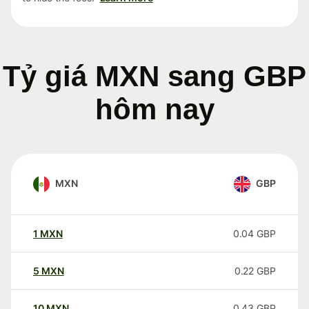
Tỷ giá MXN sang GBP
hôm nay
MXN
GBP
1
MXN
0.04
GBP
5
MXN
0.22
GBP
10
MXN
0.43
GBP