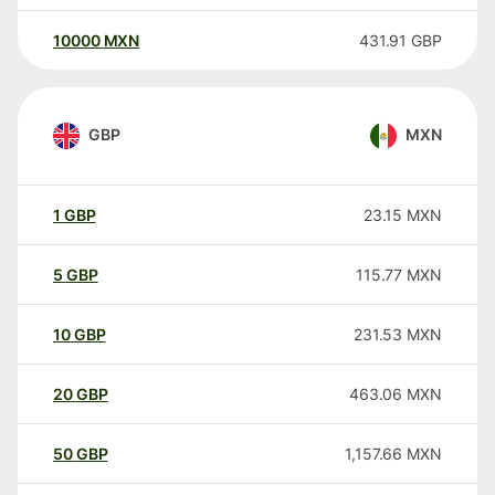
10000
MXN
431.91
GBP
GBP
MXN
1
GBP
23.15
MXN
5
GBP
115.77
MXN
10
GBP
231.53
MXN
20
GBP
463.06
MXN
50
GBP
1,157.66
MXN