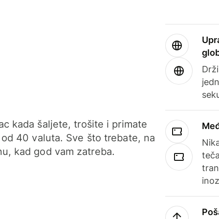
Upr
glo
Drži
jedn
sek
c kada šaljete, trošite i primate
Međ
 od 40 valuta. Sve što trebate, na
Nik
u, kad god vam zatreba.
teča
tran
ino
Poš