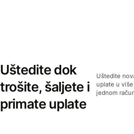
Uštedite dok
Uštedite nova
trošite, šaljete i
uplate u više
jednom račun
primate uplate