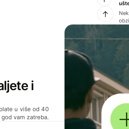
ušt
Nek
obzi
ljete i
uplate u više od 40
d god vam zatreba.