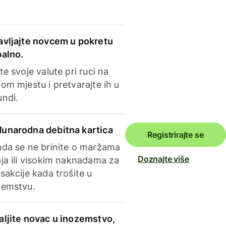
avljajte novcem u pokretu
balno.
te svoje valute pri ruci na
om mjestu i pretvarajte ih u
undi.
unarodna debitna kartica
Registrirajte se
ada se ne brinite o maržama
Doznajte više
ja ili visokim naknadama za
sakcije kada trošite u
zemstvu.
aljite novac u inozemstvo,