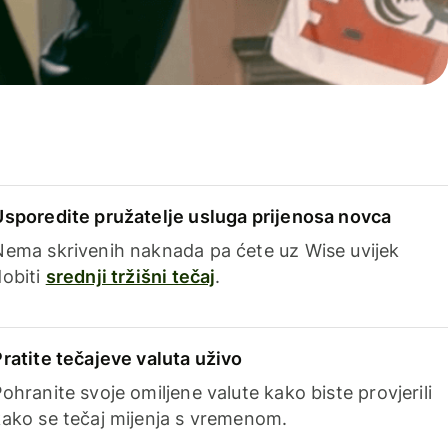
Usporedite pružatelje usluga prijenosa novca
Nema skrivenih naknada pa ćete uz Wise uvijek
dobiti
srednji tržišni tečaj
.
Pratite tečajeve valuta uživo
ohranite svoje omiljene valute kako biste provjerili
kako se tečaj mijenja s vremenom.