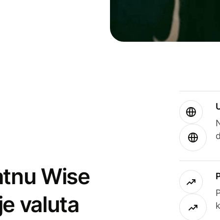
atnu Wise
P
je valuta