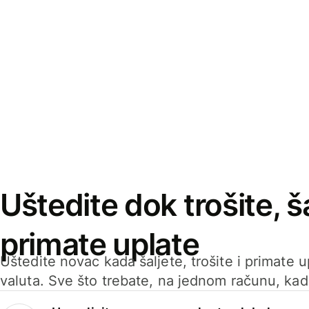
Uštedite dok trošite, ša
primate uplate
Uštedite novac kada šaljete, trošite i primate 
valuta. Sve što trebate, na jednom računu, ka