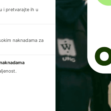
 i pretvarajte ih u
visokim naknadama za
a naknadama
ljenost.