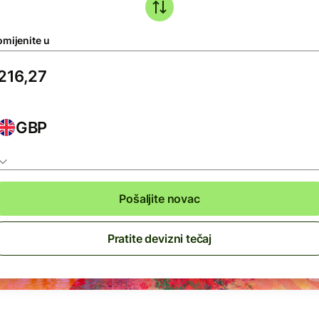
omijenite u
GBP
Pošaljite novac
Pratite devizni tečaj