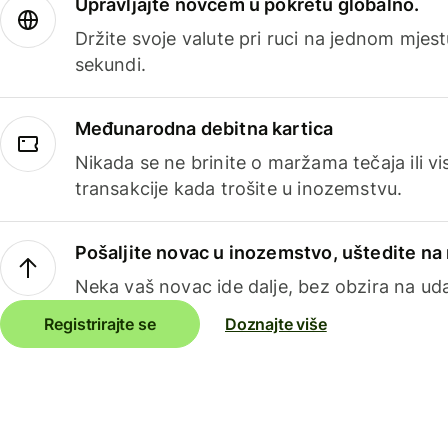
Upravljajte novcem u pokretu globalno.
Držite svoje valute pri ruci na jednom mjestu
sekundi.
Međunarodna debitna kartica
Nikada se ne brinite o maržama tečaja ili 
transakcije kada trošite u inozemstvu.
Pošaljite novac u inozemstvo, uštedite n
Neka vaš novac ide dalje, bez obzira na uda
Registrirajte se
Doznajte više