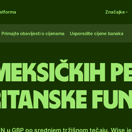
atforma
Značajke
Primajte obavijesti o cijenama
Usporedite cijene banaka
meksičkih p
itanske fu
XN u GBP po srednjem tržišnom tečaju. Wise j