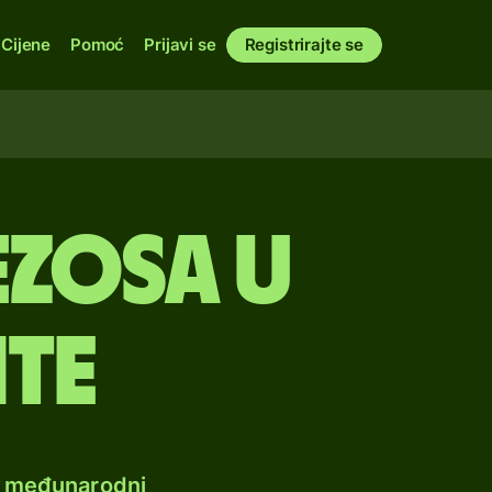
Cijene
Pomoć
Prijavi se
Registrirajte se
ezosa u
nte
e međunarodni