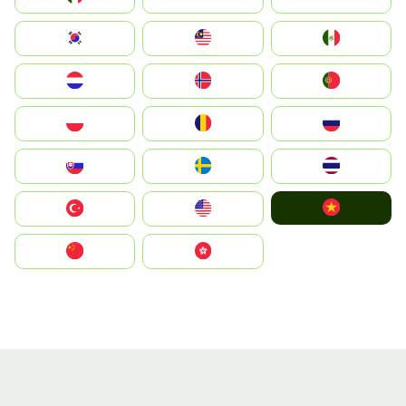
South Korea
Malay
Mexico
Nederland
Norge
Portugal
Polska
România
Россия
Slovensko
Ruoŧŧa
ไทย
Vietnam
Türkiye
United States
中国
中國香港特別行政區