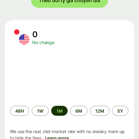
Theo dõi tỷ giá chuyển đổi
0
No change
Time
48H
1W
1M
6M
12M
5Y
period
We use the real, mid-market rate with no sneaky mark-up
to hide the fees.
Learn more