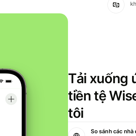
kh
Tải xuống 
tiền tệ Wi
tôi
So sánh các nhà 