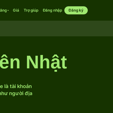
năng
Giá
Trợ giúp
Đăng nhập
Đăng ký
Yên Nhật
 là tài khoản
 như người địa