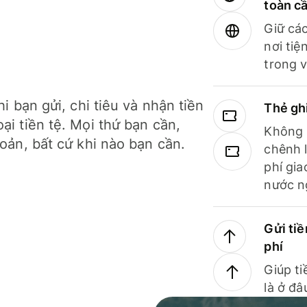
toàn c
Giữ các
nơi tiệ
trong v
hi bạn gửi, chi tiêu và nhận tiền
Thẻ gh
ại tiền tệ. Mọi thứ bạn cần,
Không b
hoản, bất cứ khi nào bạn cần.
chênh l
phí gia
nước n
Gửi tiề
phí
Giúp ti
là ở đâ