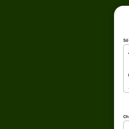
Số 
Ch