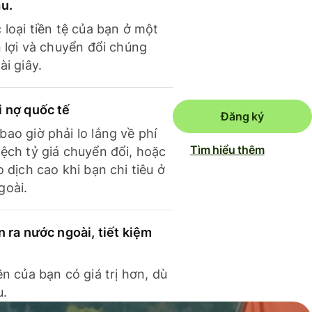
ầu.
 loại tiền tệ của bạn ở một
n lợi và chuyển đổi chúng
ài giây.
i nợ quốc tế
Đăng ký
ao giờ phải lo lắng về phí
Tìm hiểu thêm
ệch tỷ giá chuyển đổi, hoặc
o dịch cao khi bạn chi tiêu ở
goài.
n ra nước ngoài, tiết kiệm
ền của bạn có giá trị hơn, dù
u.