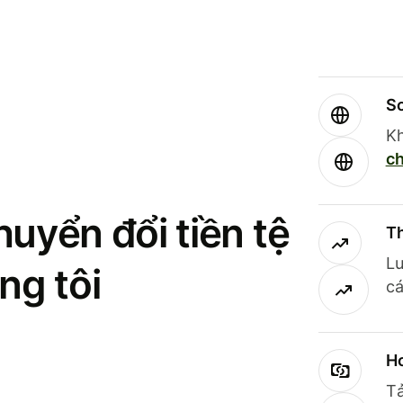
So
Kh
ch
uyển đổi tiền tệ
Th
Lư
ng tôi
cá
Ho
Tả