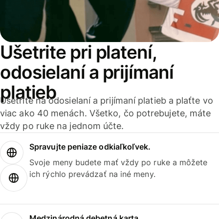
Ušetrite pri platení,
odosielaní a prijímaní
platieb
Ušetrite na odosielaní a prijímaní platieb a plaťte vo
viac ako 40 menách. Všetko, čo potrebujete, máte
vždy po ruke na jednom účte.
Spravujte peniaze odkiaľkoľvek.
Svoje meny budete mať vždy po ruke a môžete
ich rýchlo prevádzať na iné meny.
Medzinárodná debetná karta