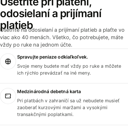
Ušetrite pri platení,
odosielaní a prijímaní
platieb
Ušetrite na odosielaní a prijímaní platieb a plaťte vo
viac ako 40 menách. Všetko, čo potrebujete, máte
vždy po ruke na jednom účte.
Spravujte peniaze odkiaľkoľvek.
Svoje meny budete mať vždy po ruke a môžete
ich rýchlo prevádzať na iné meny.
Medzinárodná debetná karta
Pri platbách v zahraničí sa už nebudete musieť
zaoberať kurzovými maržami a vysokými
transakčnými poplatkami.