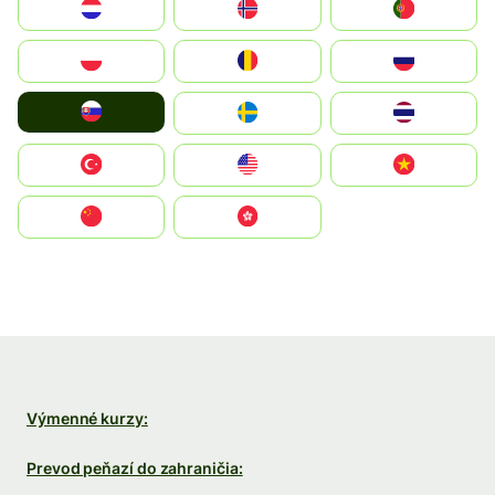
Nederland
Norge
Portugal
Polska
România
Россия
Slovensko
Ruoŧŧa
ไทย
Türkiye
United States
Vietnam
中国
中國香港特別行政區
Výmenné kurzy:
Prevod peňazí do zahraničia: