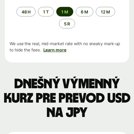
Time
48 H
1 T
1 M
6 M
12 M
period
5 R
We use the real, mid-market rate with no sneaky mark-up
to hide the fees.
Learn more
Dnešný výmenný
kurz pre prevod USD
na JPY