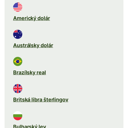
Americký dolár
Austrálsky dolár
Brazílsky real
Britská libra šterlingov
Bulharský lev