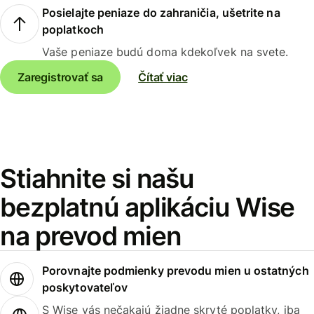
Posielajte peniaze do zahraničia, ušetrite na
poplatkoch
Vaše peniaze budú doma kdekoľvek na svete.
Zaregistrovať sa
Čítať viac
Stiahnite si našu
bezplatnú aplikáciu Wise
na prevod mien
Porovnajte podmienky prevodu mien u ostatných
poskytovateľov
S Wise vás nečakajú žiadne skryté poplatky, iba