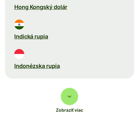
Hong Kongský dolár
Indická rupia
Indonézska rupia
Zobraziť viac