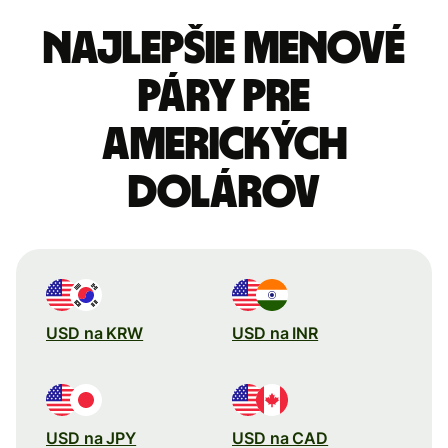
Najlepšie menové
páry pre
Amerických
dolárov
USD na KRW
USD na INR
USD na JPY
USD na CAD