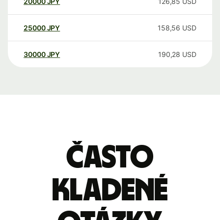
20000
JPY
126,85
USD
25000
JPY
158,56
USD
30000
JPY
190,28
USD
Často
kladené