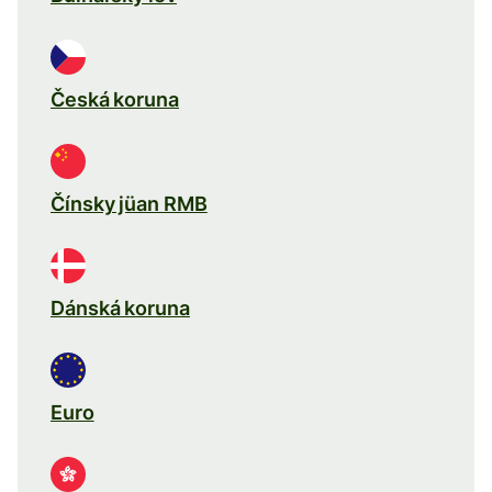
Česká koruna
Čínsky jüan RMB
Dánská koruna
Euro