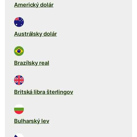
Americký dolár
Austrálsky dolár
Brazílsky real
Britská libra šterlingov
Bulharský lev