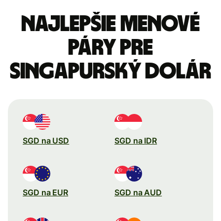
Najlepšie menové
páry pre
Singapurský dolár
SGD na USD
SGD na IDR
SGD na EUR
SGD na AUD