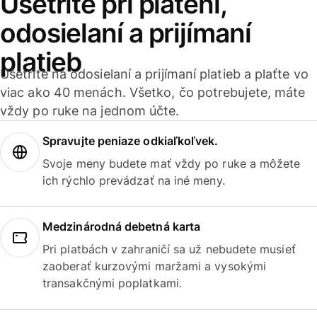
Ušetrite pri platení,
odosielaní a prijímaní
platieb
Ušetrite na odosielaní a prijímaní platieb a plaťte vo
viac ako 40 menách. Všetko, čo potrebujete, máte
vždy po ruke na jednom účte.
Spravujte peniaze odkiaľkoľvek.
Svoje meny budete mať vždy po ruke a môžete
ich rýchlo prevádzať na iné meny.
Medzinárodná debetná karta
Pri platbách v zahraničí sa už nebudete musieť
zaoberať kurzovými maržami a vysokými
transakčnými poplatkami.