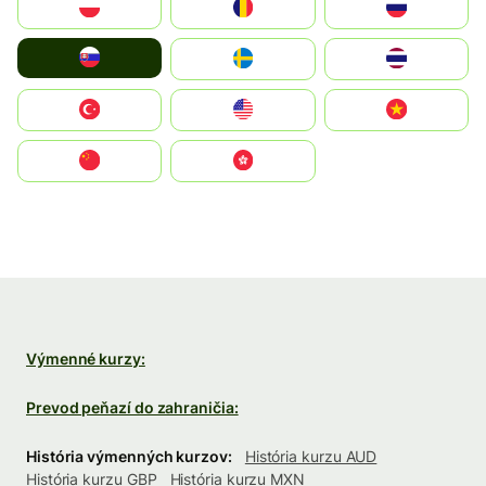
Polska
România
Россия
Slovensko
Ruoŧŧa
ไทย
Türkiye
United States
Vietnam
中国
中國香港特別行政區
Výmenné kurzy:
Prevod peňazí do zahraničia:
História výmenných kurzov:
História kurzu AUD
História kurzu GBP
História kurzu MXN