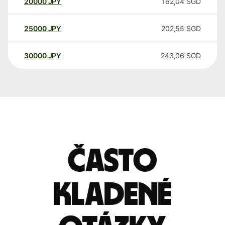
20000
JPY
162,04
SGD
25000
JPY
202,55
SGD
30000
JPY
243,06
SGD
Často
kladené