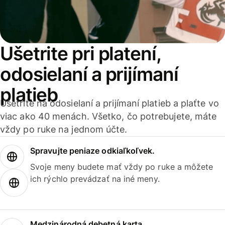
Ušetrite pri platení,
odosielaní a prijímaní
platieb
Ušetrite na odosielaní a prijímaní platieb a plaťte vo
viac ako 40 menách. Všetko, čo potrebujete, máte
vždy po ruke na jednom účte.
Spravujte peniaze odkiaľkoľvek.
Svoje meny budete mať vždy po ruke a môžete
ich rýchlo prevádzať na iné meny.
Medzinárodná debetná karta