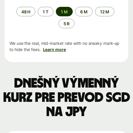
Time
48 H
1 T
1 M
6 M
12 M
period
5 R
We use the real, mid-market rate with no sneaky mark-up
to hide the fees.
Learn more
Dnešný výmenný
kurz pre prevod SGD
na JPY