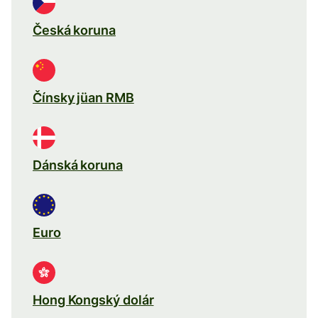
Česká koruna
Čínsky jüan RMB
Dánská koruna
Euro
Hong Kongský dolár