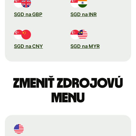
SGD na GBP
SGD na INR
SGD na CNY
SGD na MYR
Zmeniť zdrojovú
menu