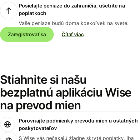
Posielajte peniaze do zahraničia, ušetrite na
poplatkoch
Vaše peniaze budú doma kdekoľvek na svete.
Zaregistrovať sa
Čítať viac
Stiahnite si našu
bezplatnú aplikáciu Wise
na prevod mien
Porovnajte podmienky prevodu mien u ostatných
poskytovateľov
S Wise vás nečakajú žiadne skryté poplatky, iba