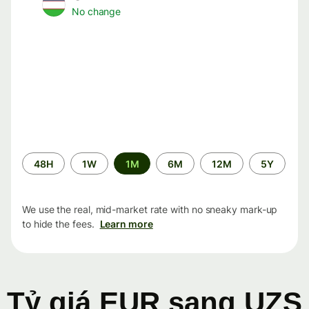
No change
Time
48H
1W
1M
6M
12M
5Y
period
We use the real, mid-market rate with no sneaky mark-up
to hide the fees.
Learn more
Tỷ giá EUR sang UZS