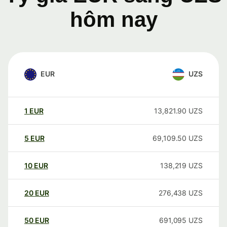
hôm nay
EUR
UZS
1
EUR
13,821.90
UZS
5
EUR
69,109.50
UZS
10
EUR
138,219
UZS
20
EUR
276,438
UZS
50
EUR
691,095
UZS