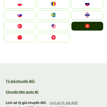
Polska
România
Россия
Slovensko
Ruoŧŧa
ไทย
Vietnam
Türkiye
United States
中国
中國香港特別行政區
Tỷ giá chuyển đổi:
Chuyển tiền quốc tế:
Lịch sử tỷ giá chuyển đổi:
Lịch sử tỷ giá AUD