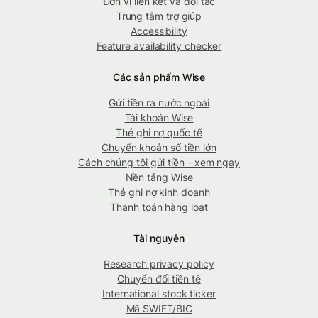
Đơn vị liên kết và đối tác
Trung tâm trợ giúp
Accessibility
Feature availability checker
Các sản phẩm Wise
Gửi tiền ra nước ngoài
Tài khoản Wise
Thẻ ghi nợ quốc tế
Chuyển khoản số tiền lớn
Cách chúng tôi gửi tiền - xem ngay
Nền tảng Wise
Thẻ ghi nợ kinh doanh
Thanh toán hàng loạt
Tài nguyên
Research privacy policy
Chuyển đổi tiền tệ
International stock ticker
Mã SWIFT/BIC