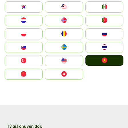
South Korea
Malay
Mexico
Nederland
Norge
Portugal
Polska
România
Россия
Slovensko
Ruoŧŧa
ไทย
Vietnam
Türkiye
United States
中国
中國香港特別行政區
Tỷ giá chuyển đổi: