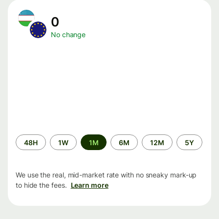
0
No change
Time
48H
1W
1M
6M
12M
5Y
period
We use the real, mid-market rate with no sneaky mark-up
to hide the fees.
Learn more