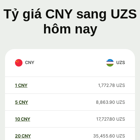
Tỷ giá CNY sang UZS
hôm nay
CNY
UZS
1
CNY
1,772.78
UZS
5
CNY
8,863.90
UZS
10
CNY
17,727.80
UZS
20
CNY
35,455.60
UZS