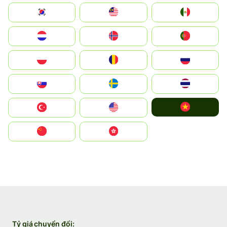
South Korea
Malay
Mexico
Nederland
Norge
Portugal
Polska
România
Россия
Slovensko
Ruoŧŧa
ไทย
Vietnam
Türkiye
United States
中国
中國香港特別行政區
Tỷ giá chuyển đổi: