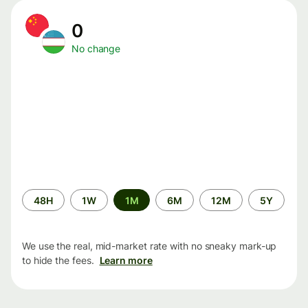
0
No change
Time
48H
1W
1M
6M
12M
5Y
period
We use the real, mid-market rate with no sneaky mark-up
to hide the fees.
Learn more