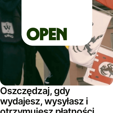
Oszczędzaj, gdy
wydajesz, wysyłasz i
otrzymujesz płatności