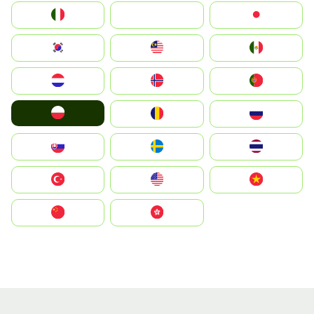
Italia
JA
Japan
South Korea
Malay
Mexico
Nederland
Norge
Portugal
Polska
România
Россия
Slovensko
Ruoŧŧa
ไทย
Türkiye
United States
Vietnam
中国
中國香港特別行政區