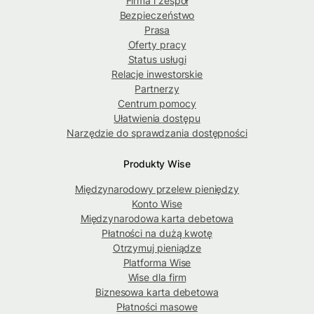
Firma i zespół
Bezpieczeństwo
Prasa
Oferty pracy
Status usługi
Relacje inwestorskie
Partnerzy
Centrum pomocy
Ułatwienia dostępu
Narzędzie do sprawdzania dostępności
Produkty Wise
Międzynarodowy przelew pieniędzy
Konto Wise
Międzynarodowa karta debetowa
Płatności na dużą kwotę
Otrzymuj pieniądze
Platforma Wise
Wise dla firm
Biznesowa karta debetowa
Płatności masowe