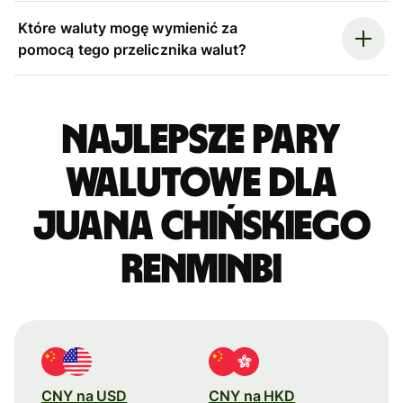
Które waluty mogę wymienić za
pomocą tego przelicznika walut?
Najlepsze pary
walutowe dla
juana chińskiego
renminbi
CNY na USD
CNY na HKD