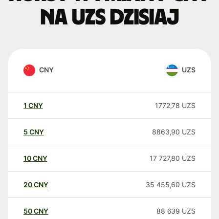
na UZS dzisiaj
CNY
UZS
1
CNY
1772,78
UZS
5
CNY
8863,90
UZS
10
CNY
17 727,80
UZS
20
CNY
35 455,60
UZS
50
CNY
88 639
UZS