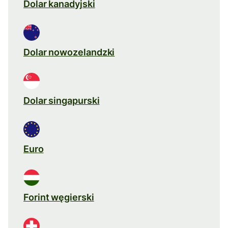
Dolar kanadyjski
Dolar nowozelandzki
Dolar singapurski
Euro
Forint węgierski