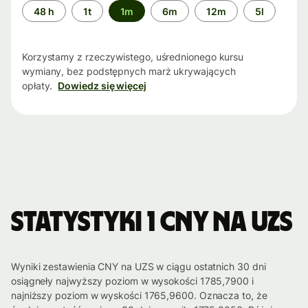
Przedział
48 h
1t
1m
6m
12m
5l
czasu
Korzystamy z rzeczywistego, uśrednionego kursu
wymiany, bez podstępnych marż ukrywających
opłaty.
Dowiedz się więcej
Statystyki 1 CNY na UZS
Wyniki zestawienia CNY na UZS w ciągu ostatnich 30 dni
osiągneły najwyższy poziom w wysokości 1785,7900 i
najniższy poziom w wyskości 1765,9600. Oznacza to, że